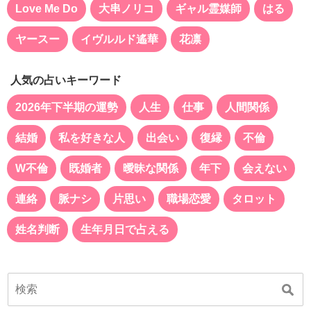
Love Me Do
大串ノリコ
ギャル霊媒師
はる
ヤースー
イヴルルド遙華
花凛
人気の占いキーワード
2026年下半期の運勢
人生
仕事
人間関係
結婚
私を好きな人
出会い
復縁
不倫
W不倫
既婚者
曖昧な関係
年下
会えない
連絡
脈ナシ
片思い
職場恋愛
タロット
姓名判断
生年月日で占える