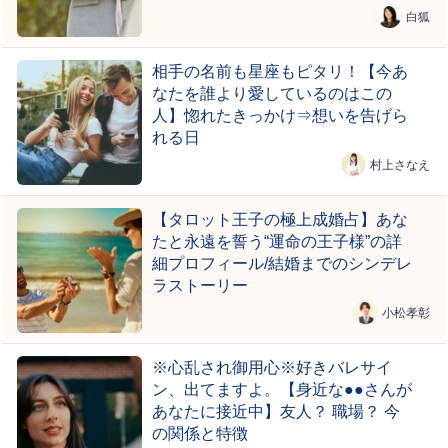
白狐
相手の名前も星座もピタリ！【今あ
なたを誰より愛しているのはこの
人】惚れたきっかけ⇒想いを告げら
れる日
村上さなえ
【タロット王子の極上成婚占】あな
たと永遠を誓う“運命の王子様”の詳
細プロフィール/結婚までのシンデレ
ラストーリー
小松孝彰
※心乱され御用心※好きバレサイ
ン、出てますよ。【身近な●●さんが
あなたに接近中】友人？ 職場？ 今
の関係と特徴