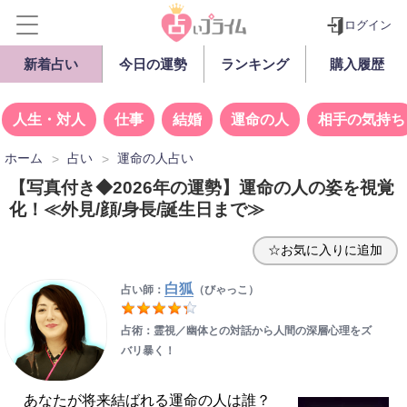
ログイン
新着占い
今日の運勢
ランキング
購入履歴
人生・対人
仕事
結婚
運命の人
相手の気持ち
ホーム
占い
運命の人占い
【写真付き◆2026年の運勢】運命の人の姿を視覚
化！≪外見/顔/身長/誕生日まで≫
☆お気に入りに追加
白狐
占い師：
（びゃっこ）
占術：霊視／幽体との対話から人間の深層心理をズ
バリ暴く！
あなたが将来結ばれる運命の人は誰？