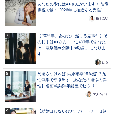
あなたの隣には●●さんがいます！ 陰陽
霊視で暴く“2026年に接近する異性”
橋本京明
【2026年、あなたに起こる恋事件】そ
の相手は●●さん！⇒この1年であなた
は「電撃婚or交際中or独身」になりま
す
はる
見逃さなければ“結婚確率98％超”!? 九
性気学で導き出す【あなたの運命の異
性】名前×容姿×年齢差でピタリ！
マダム晶子
【結婚はしないけど、パートナーは欲