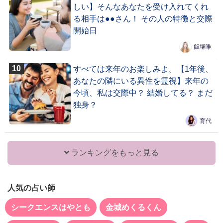
しい】そんなあなたを受け入れてくれ
る相手は●●さん！ その人の特徴と交際
開始日
飯塚唯
すべては来年のお楽しみよ。【1年後、
あなたの隣にいる異性を霊視】来年の
今頃、私は交際中？ 結婚してる？ まだ
独身？
育代
ランキングをもっと見る
人気の占い師
シークエンスはやとも
金城めくるくん