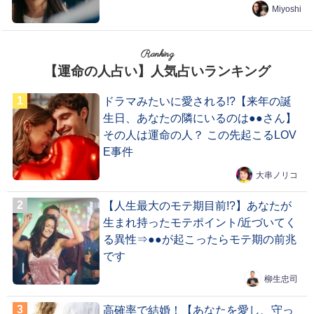
Miyoshi
Ranking
【運命の人占い】人気占いランキング
ドラマみたいに愛される!?【来年の誕
生日、あなたの隣にいるのは●●さん】
その人は運命の人？ この先起こるLOV
E事件
大串ノリコ
【人生最大のモテ期目前!?】あなたが
生まれ持ったモテポイント/近づいてく
る異性⇒●●が起こったらモテ期の前兆
です
柳生忠司
高確率で結婚！【あなたを愛し、守っ