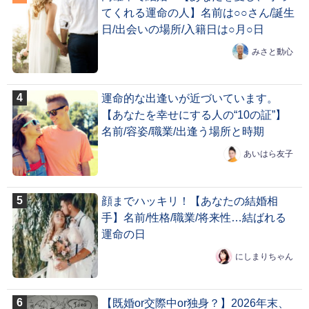
てくれる運命の人】名前は○○さん/誕生
日/出会いの場所/入籍日は○月○日
みさと動心
運命的な出逢いが近づいています。
【あなたを幸せにする人の“10の証”】
名前/容姿/職業/出逢う場所と時期
あいはら友子
顔までハッキリ！【あなたの結婚相
手】名前/性格/職業/将来性…結ばれる
運命の日
にしまりちゃん
【既婚or交際中or独身？】2026年末、