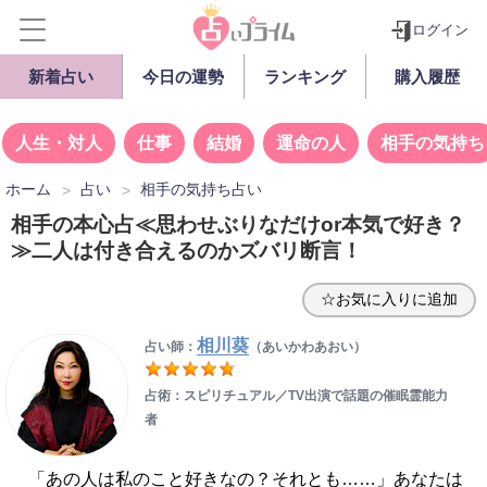
ログイン
新着占い
今日の運勢
ランキング
購入履歴
人生・対人
仕事
結婚
運命の人
相手の気持ち
ホーム
占い
相手の気持ち占い
相手の本心占≪思わせぶりなだけor本気で好き？
≫二人は付き合えるのかズバリ断言！
☆お気に入りに追加
相川葵
占い師：
（あいかわあおい）
占術：スピリチュアル／TV出演で話題の催眠霊能力
者
「あの人は私のこと好きなの？それとも……」あなたは