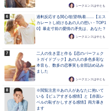
シークエンスはやとも
過剰反応する関心/欲望/執着……【エス
カレートし続けるあの人の想い・TOP1
0】暴走寸前の愛情の矛先は、あなた？
シークエンスはやとも
二人の生き霊と作る【恋のパーフェク
トガイドブック】あの人の多色多彩な
本音も、数多の恋事実も全部詰め込み
ました
シークエンスはやとも
※閲覧注意※あの人があなたに抱いて
いる【ピュアすぎる感情】と【赤面レ
ベルの恥ずかしすぎる感情】両方暴き
ます