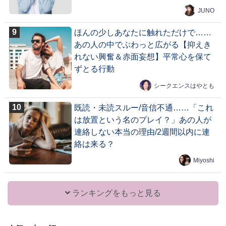
JUNO
ほんの少しあなたに触れただけで……
あの人の中でぶわっと広がる【抑えき
れない興奮＆赤面妄想】平常心を保て
ずとる行動
シークエンスはやとも
既読・未読スルー/音信不通……「これ
は放置という名のプレイ？」あの人が
連絡しない本当の理由/2週間以内に連
絡は来る？
Miyoshi
ランキングをもっと見る