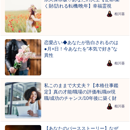
く財/訪れる転機/晩年】幸福霊視
相川葵
恋愛占い◆あなたが告白されるのは
●月×日！今あなたを“本気で好き”な
異性
相川葵
私このままで大丈夫？【本格仕事鑑
定】真の才能/職場の評価/転職or現
職/成功のチャンス/10年後に築く財
相川葵
【あなたのバースストーリー】なぜ