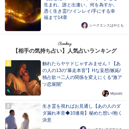
生まれ、誰と出逢い、何を為すか。
憑く生き霊/ツインレイ/手にする幸
福まで14章
シークエンスはやとも
Ranking
【相手の気持ち占い】人気占いランキング
触れたらヤケドじゃすみません！【あ
の人の13の“暴走本音”】Hな妄想/嫉妬/
独占欲⇒二人の関係を変えにくる“激ア
ツ恋展開”
Miyoshi
生き霊を視ればお見通し【あの人のダ
ダ漏れ本音◆10連発】秘めた想い/抱く
決意