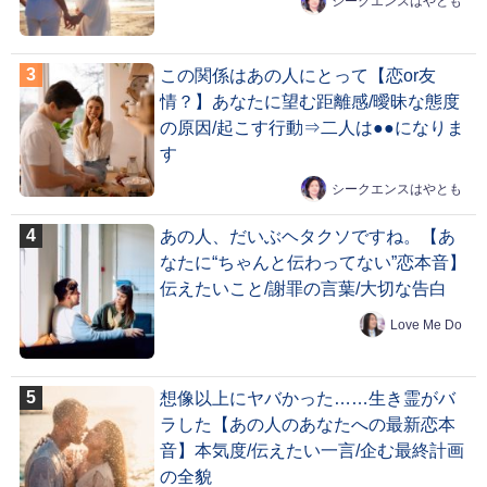
シークエンスはやとも
この関係はあの人にとって【恋or友
情？】あなたに望む距離感/曖昧な態度
の原因/起こす行動⇒二人は●●になりま
す
シークエンスはやとも
あの人、だいぶヘタクソですね。【あ
なたに“ちゃんと伝わってない”恋本音】
伝えたいこと/謝罪の言葉/大切な告白
Love Me Do
想像以上にヤバかった……生き霊がバ
ラした【あの人のあなたへの最新恋本
音】本気度/伝えたい一言/企む最終計画
の全貌