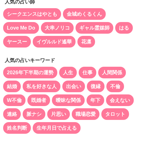
人気の占い師
シークエンスはやとも
金城めくるくん
Love Me Do
大串ノリコ
ギャル霊媒師
はる
ヤースー
イヴルルド遙華
花凛
人気の占いキーワード
2026年下半期の運勢
人生
仕事
人間関係
結婚
私を好きな人
出会い
復縁
不倫
W不倫
既婚者
曖昧な関係
年下
会えない
連絡
脈ナシ
片思い
職場恋愛
タロット
姓名判断
生年月日で占える