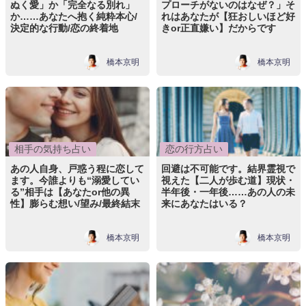
ぬく愛」か「完全なる別れ」
プローチがないのはなぜ？」そ
か……あなたへ抱く純粋本心/
れはあなたが【狂おしいほど好
決定的な行動/恋の終着地
きor正直嫌い】だからです
橋本京明
橋本京明
相手の気持ち占い
恋の行方占い
あの人自身、戸惑う程に恋して
回避は不可能です。結界霊視で
ます。今誰よりも“溺愛してい
視えた【二人が歩む道】現状・
る”相手は【あなたor他の異
半年後・一年後……あの人の未
性】膨らむ想い/望み/最終結末
来にあなたはいる？
橋本京明
橋本京明