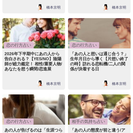
橋本京明
橋本京明
恋の行方占い
恋の行方占い
2026年下半期中にあの人から
「あの人と想いは通じ合う？」
告白される？【YES/NO】陰陽
生年月日から導く【片想い終了
師が総力鑑定！ 相性/重要人物/
の時】訪れる恋転機/二人の関
あなたを想う瞬間/恋進展
係が決着する日
橋本京明
橋本京明
恋の行方占い
相手の気持ち占い
あの人が告げるのは「生涯つら
「あの人の態度が前と違う/ア