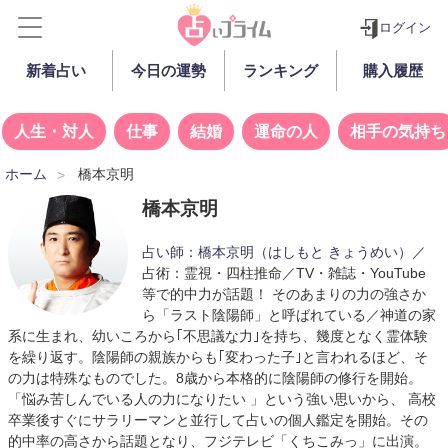
ログイン
新着占い
今日の運勢
ランキング
購入履歴
人生・対人
仕事
結婚
運命の人
相手の気持ち
ホーム
橋本京明
橋本京明
占い師：
橋本京明
（はしもと きょうめい）
／
占術：霊視・四柱推命／TV・雑誌・YouTube
等で的中力が話題！ そのあまりの力の強さか
ら「ラスト陰陽師」と呼ばれている／神道の家
系に生まれ、幼いころから｢不思議な力｣を持ち、幾度となく霊体験
を繰り返す。陰陽師の親族からも｢変わった子｣と言われるほど、そ
の力は特殊なものでした。8歳から本格的に陰陽師の修行を開始。
「悩み苦しんでいる人の力になりたい 」という強い思いから、 高校
卒業後すぐにサラリーマンと並行して占いの個人鑑定を開始。その
的中率の高さから話題となり、フジテレビ「くちこみっ」に出演。