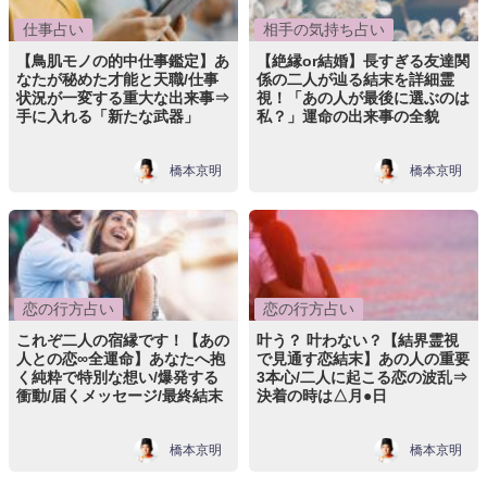
仕事占い
相手の気持ち占い
【鳥肌モノの的中仕事鑑定】あ
【絶縁or結婚】長すぎる友達関
なたが秘めた才能と天職/仕事
係の二人が辿る結末を詳細霊
状況が一変する重大な出来事⇒
視！「あの人が最後に選ぶのは
手に入れる「新たな武器」
私？」運命の出来事の全貌
橋本京明
橋本京明
恋の行方占い
恋の行方占い
これぞ二人の宿縁です！【あの
叶う？ 叶わない？【結界霊視
人との恋∞全運命】あなたへ抱
で見通す恋結末】あの人の重要
く純粋で特別な想い/爆発する
3本心/二人に起こる恋の波乱⇒
衝動/届くメッセージ/最終結末
決着の時は△月●日
橋本京明
橋本京明