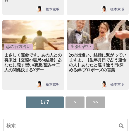
橋本京明
橋本京明
恋の行方占い
出会い占い
まさしく運命です。あの人との
次の出逢い、結婚に繋がってい
将来は【交際or破局or結婚】あ
ますよ。【生年月日で占う運命
なたに隠す想い/妄想/望み⇒二
の人】あなたと巡り逢う日/深
人の関係決まるXデー
める絆/プロポーズの言葉
橋本京明
橋本京明
1 / 7