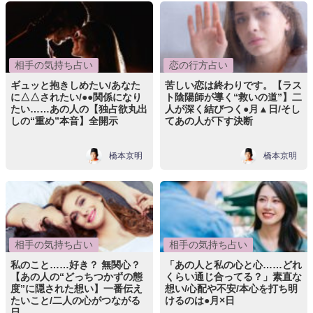
相手の気持ち占い
恋の行方占い
ギュッと抱きしめたい/あなた
苦しい恋は終わりです。【ラス
に△△されたい/●●関係になり
ト陰陽師が導く“救いの道”】二
たい……あの人の【独占欲丸出
人が深く結びつく●月▲日/そし
しの“重め”本音】全開示
てあの人が下す決断
橋本京明
橋本京明
相手の気持ち占い
相手の気持ち占い
私のこと……好き？ 無関心？
「あの人と私の心と心……どれ
【あの人の“どっちつかずの態
くらい通じ合ってる？」素直な
度”に隠された想い】一番伝え
想い/心配や不安/本心を打ち明
たいこと/二人の心がつながる
けるのは●月×日
日