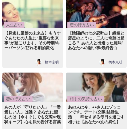
人生占い
恋の行方占い
【見逃し厳禁の未来占】もうす
【陰陽師の七夕恋叶占】織姫と
ぐあなたの人生に“重要な出来
彦星のように、二人に奇跡は起
事”が起こります。その時期/キ
こる？ あの人と出逢った意味/
ーパーソン/訪れる劇的変化
あなたへの願い事/最終告白
橋本京明
橋本京明
恋の行方占い
相手の気持ち占い
あの人が「守りたい人」「一番
あの人は今、●●さんにゾッコ
愛しい人」は誰？ あなたに望
ンです。デート/交際/結婚生
むのは【今すぐにでも交際or現
活……幸せすぎる毎日を過ごす
状キープ】心を決め告げる言葉
相手は【あなたor別の異性】