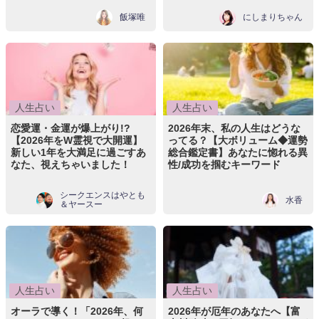
飯塚唯
にしまりちゃん
人生占い
人生占い
恋愛運・金運が爆上がり!?
2026年末、私の人生はどうな
【2026年をW霊視で大開運】
ってる？【大ボリューム◆運勢
新しい1年を大満足に過ごすあ
総合鑑定書】あなたに惚れる異
なた、視えちゃいました！
性/成功を掴むキーワード
シークエンスはやとも
水香
＆ヤースー
人生占い
人生占い
オーラで導く！「2026年、何
2026年が厄年のあなたへ【富