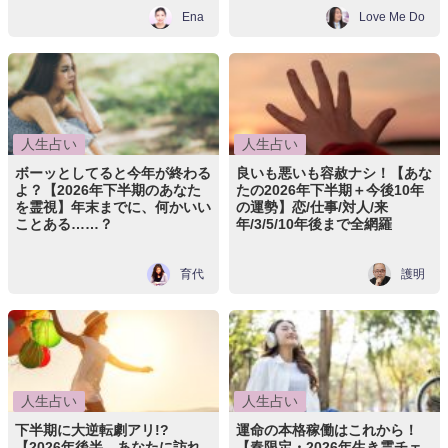
Ena
Love Me Do
人生占い
人生占い
ボーッとしてると今年が終わる
良いも悪いも容赦ナシ！【あな
よ？【2026年下半期のあなた
たの2026年下半期＋今後10年
を霊視】年末までに、何かいい
の運勢】恋/仕事/対人/来
ことある……？
年/3/5/10年後まで全網羅
育代
護明
人生占い
人生占い
下半期に大逆転劇アリ!?
運命の本格稼働はこれから！
【2026年後半、あなたに訪れ
【春限定・2026年生き霊チェ