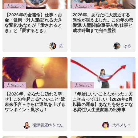
人生占い
人生占い
【2026年の全運命】仕事・お
2026年、あなたに大接近する
金・健康・対人運/訪れる大き
異性が視えました。この年の恋
な変化/あなたが「愛されると
愛運/人間関係/重要人物/仕事と
き」と「愛するとき」
成功時期まで完全霊視
凪
はる
人生占い
人生占い
【2026年、あなたに訪れる幸
「年始にいいことなかった」方
せ】この年起こる“いいこと”近
こそ占ってほしい【2026年2月
未来予言＋さらに運気を上げる
以降の運命】あなたを好きにな
ワンポイント風水も！
る異性/人生激変級の出来事
愛新覚羅ゆうはん
大串ノリコ