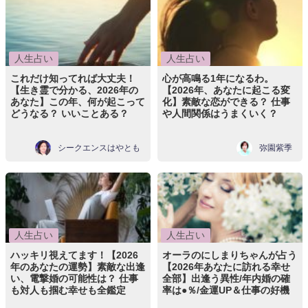
人生占い
人生占い
これだけ知ってれば大丈夫！
心が高鳴る1年になるわ。
【生き霊で分かる、2026年の
【2026年、あなたに起こる変
あなた】この年、何が起こって
化】素敵な恋ができる？ 仕事
どうなる？ いいことある？
や人間関係はうまくいく？
シークエンスはやとも
弥園紫季
人生占い
人生占い
ハッキリ視えてます！【2026
オーラのにしまりちゃんが占う
年のあなたの運勢】素敵な出逢
【2026年あなたに訪れる幸せ
い、電撃婚の可能性は？ 仕事
全部】出逢う異性/年内婚の確
も対人も掴む幸せも全鑑定
率は●％/金運UP＆仕事の好機