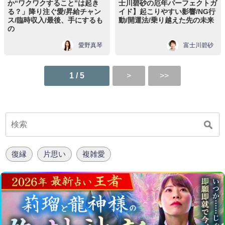
か“ワクワクすること”は起き
士川碧砂の厄年パーフェクトガ
る？」降り注ぐ愛/昇給チャン
イド】起こりやすい影響/NG行
ス/臨時収入/最後、手にするも
動/開運法/乗り越えた先の未来
の
愛野真琴
富士川碧砂
1 / 5
復縁
片思い
複雑愛