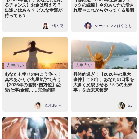
るチャンス】お金は増える？
ックの続編】今のあなたの愛さ
出逢いはある？ どんな幸運が
れ度⇒これからやってくる展開
待ってる？
橘冬花
シークエンスはやとも
人生占い
人生占い
あなたも幸せの向こう側へ！
具体的過ぎ！【2026年の重大
真木あかりが九星気学で占う
事件】この年、あなたの日常を
【2026年の運勢×吉方位】恋
大きく変貌させる「5つの出来
愛/仕事/金運……完全網羅
事」を近未来鑑定
真木あかり
凪