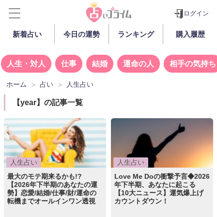
ログイン
新着占い
今日の運勢
ランキング
購入履歴
人生・対人
仕事
結婚
運命の人
相手の気持ち
ホーム
占い
人生占い
【year】の記事一覧
人生占い
人生占い
最大のモテ期来るかも!?
Love Me Doの衝撃予言◆2026
【2026年下半期のあなたの運
年下半期、あなたに起こる
勢】恋愛/結婚/仕事/財/運命の
【10大ニュース】運気爆上げ
転機までオールインワン透視
カウントダウン！