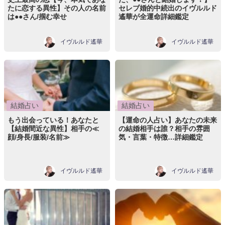
たに恋する異性】その人の名前
セレブ婚的中続出のイヴルルド
は●●さん/掴む幸せ
遙華が全運命詳細鑑定
イヴルルド遙華
イヴルルド遙華
結婚占い
結婚占い
もう出会っている！あなたと
【運命の人占い】あなたの未来
【結婚間近な異性】相手の≪
の結婚相手は誰？相手の雰囲
顔/身長/服装/名前≫
気・言葉・特徴…詳細鑑定
イヴルルド遙華
イヴルルド遙華