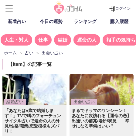
ログイン
新着占い
今日の運勢
ランキング
購入履歴
人生・対人
仕事
結婚
運命の人
相手の気持ち
ホーム
占い
出会い占い
【item】の記事一覧
結婚占い
出会い占い
「あなたは●歳で結婚しま
まるでドラマのワンシーン！
す！」TVで噂のフォーチュン
あなたに次訪れる【運命の恋】
サイクル占いで運命の人の外
出逢いの前兆/場所/状況……幸
見/性格/職業/恋愛模様もズバ
せになる準備はいい？
リ！