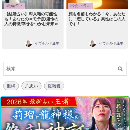
結婚占い
出会い占い
【結婚占い】即入籍の可能性
顔も名前もわかる！今、あなた
も！あなたの≪モテ度/運命の
に「恋している」異性はこの人
人の特徴/幸せをつかむ未来≫
です！
イヴルルド遙華
イヴルルド遙華
復縁
片思い
複雑愛