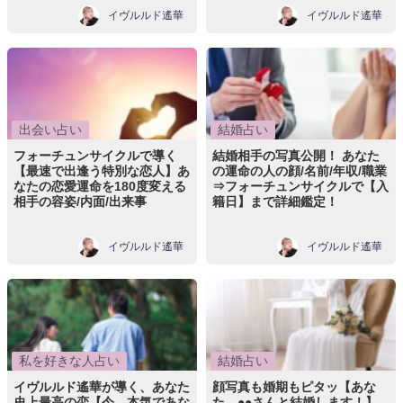
イヴルルド遙華
イヴルルド遙華
出会い占い
結婚占い
フォーチュンサイクルで導く
結婚相手の写真公開！ あなた
【最速で出逢う特別な恋人】あ
の運命の人の顔/名前/年収/職業
なたの恋愛運命を180度変える
⇒フォーチュンサイクルで【入
相手の容姿/内面/出来事
籍日】まで詳細鑑定！
イヴルルド遙華
イヴルルド遙華
私を好きな人占い
結婚占い
イヴルルド遙華が導く、あなた
顔写真も婚期もピタッ【あな
史上最高の恋【今、本気であな
た、●●さんと結婚します！】