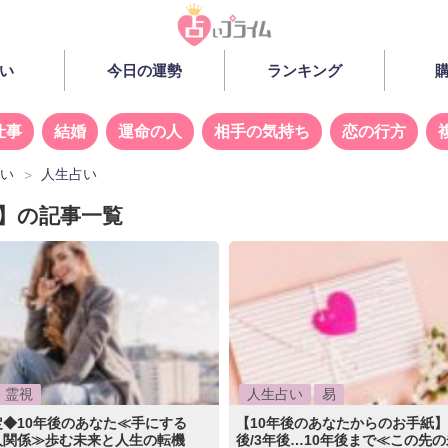
い
今日の運勢
ランキング
仕事
結婚
運命の人
相手の気持ち
恋の行方
占い
人生占い
年】の記事一覧
霊視
人生占い
易
◆10年後のあなた≪手にする
【10年後のあなたからのお手紙】1
人関係≫歩む未来と人生の転機
後/3年後…10年後まで≪この先