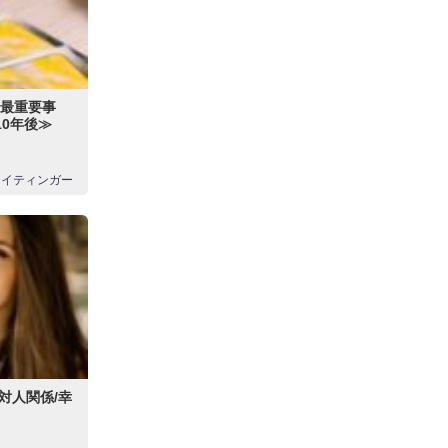
『最重要事
10年後≫
タイティンガー
対人関係/幸