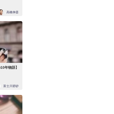
高橋伸斎
の10年物語】
富士川碧砂