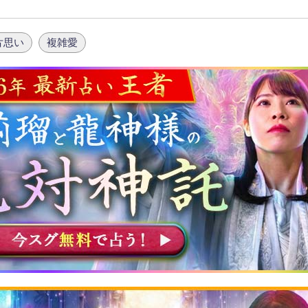
片思い
複雑愛