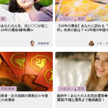
易
人生占い
透視
◆あなたの人生、次に〇〇が起こ
【10年の運命】あなたに訪れる
10年の運命/縁/転機≫
件』未来の姿は？≪1年後/5年後/
高橋伸斎
ニキ・
四柱推命
人生占い
霊視
継承者・女大老師の渾身占≫今後
超的中！あなたの人生完全霊視◆
たの全運命
運期/不穏な運気まで徹底鑑定！