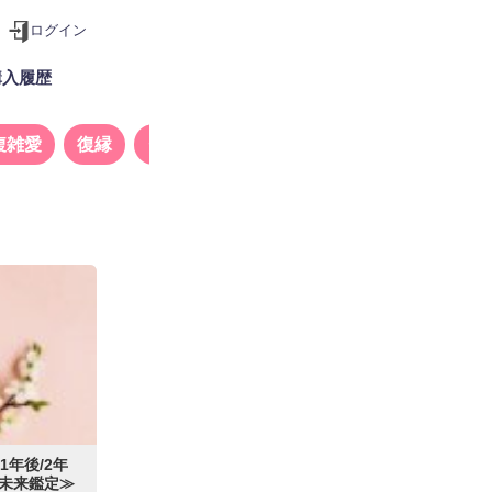
ログイン
購入履歴
複雑愛
復縁
タロット
年後/2年
の未来鑑定≫