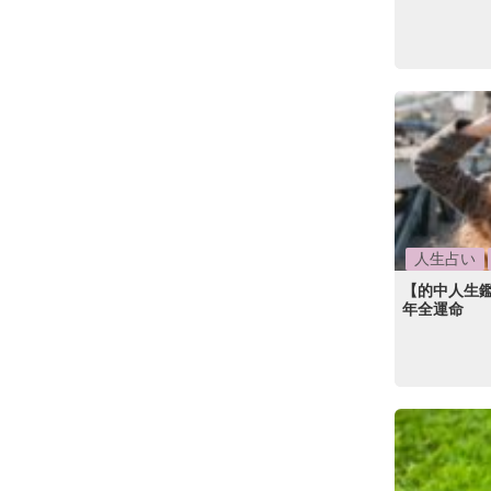
人生占い
【的中人生鑑
年全運命