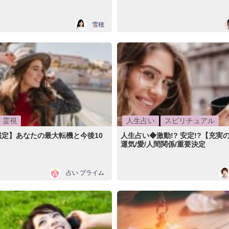
雪穂
霊視
人生占い
スピリチュアル
定】あなたの最大転機と今後10
人生占い◆激動!? 安定!?【充実
運気/愛/人間関係/重要決定
占い プライム