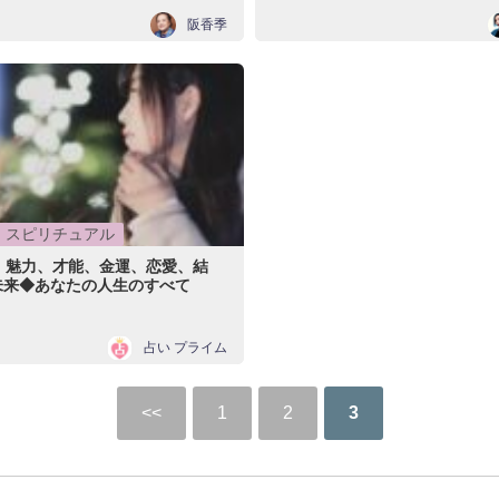
阪香季
スピリチュアル
】魅力、才能、金運、恋愛、結
未来◆あなたの人生のすべて
占い プライム
1
2
3