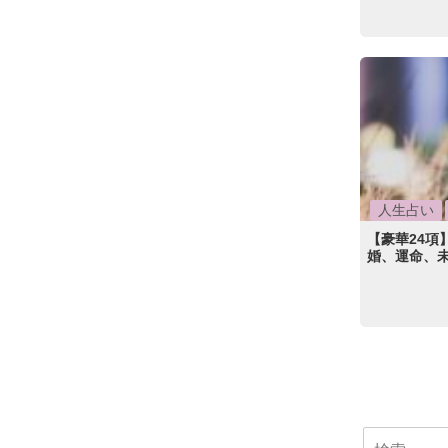
人生占い
【豪華24項
婚、運命、