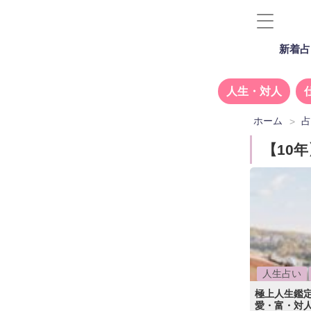
新着占
人生・対人
ホーム
【10
人生占い
極上人生鑑定
愛・富・対