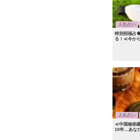
人生占い
特別招福占
る！≪今から
人生占い
≪中国秘術
10年…あな