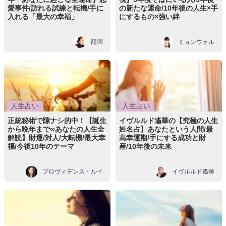
愛事件/訪れる試練と転機/手に
の新たな運命/10年後の人生×手
入れる「最大の幸福」
にするもの×強い絆
龍羽
ミョンウォル
人生占い
人生占い
正統秘術で隙ナシ的中！【誕生
イヴルルド遙華の【究極の人生
から晩年まで∞あなたの人生全
姓名占】あなたという人間/最
解読】財運/対人/大転機/最大幸
高幸運期/手にする成功と財
福/今後10年のテーマ
産/10年後の未来
プロヴィデンス・ルイ
イヴルルド遙華