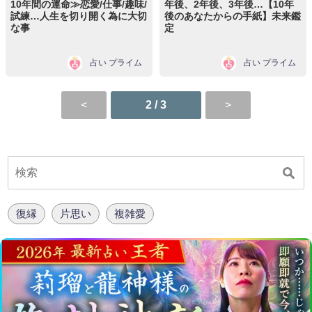
10年間の運命≫恋愛/仕事/趣味/
年後、2年後、3年後…【10年
試練…人生を切り開く為に大切
後のあなたからの手紙】未来鑑
な事
定
占い プライム
占い プライム
2 / 3
復縁
片思い
複雑愛