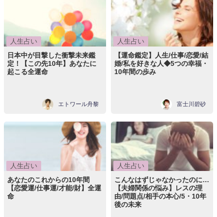
人生占い
人生占い
日本中が目撃した衝撃未来鑑
【運命鑑定】人生/仕事/恋愛/結
定！【この先10年】あなたに
婚/私を好きな人◆5つの幸福・
起こる全運命
10年間の歩み
エトワール舟黎
富士川碧砂
人生占い
人生占い
あなたのこれからの10年間
こんなはずじゃなかったのに…
【恋愛運/仕事運/才能/財】全運
【夫婦関係の悩み】レスの理
命
由/問題点/相手の本心/5・10年
後の未来