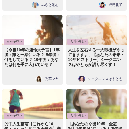
みさと動心
鮫島礼子
人生占い
人生占い
【今後10年の運命大予言】1年
人生を左右する一大転機がやっ
後：誰と一緒にいる？ 5年後：
てきますよ。【あなたの未来・
何をしている？ 10年後：あな
10年ヒストリー】シークエン
たは何を手に入れている？
スはやともが語り尽くす！
光華マヤ
シークエンスはやとも
人生占い
人生占い
的中人生指南【これから10
【あなたの今後10年・全霊
年・あなたに起こる全運命】恋
視】3年後そばにいる人/5年後