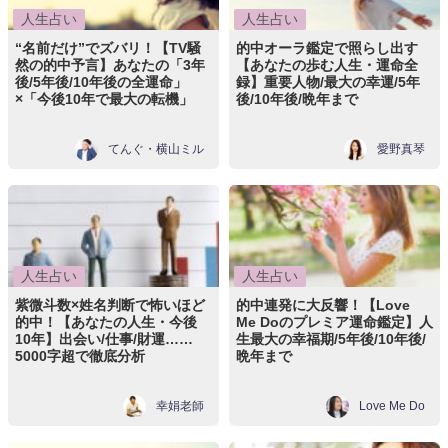
人生占い
人生占い
“名前だけ”でズバリ！【TV騒
的中オーラ鑑定で照らし出す
然の的中予言】あなたの「3年
【あなたの歩む人生・運命全
後/5年後/10年後の全運命」
録】重要人物/最大の幸運/5年
×「今後10年で最大の転機」
後/10年後/晩年まで
てんぐ・横山ミル
愛野真琴
人生占い
人生占い
紫微斗数×姓名判断で怖いほど
的中連発に大反響！【Love
的中！【あなたの人生・今後
Me Doのプレミア運命鑑定】人
10年】出会い/仕事/財運……
生最大の幸福期/5年後/10年後/
5000字超で徹底分析
晩年まで
幸娟老師
Love Me Do