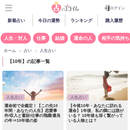
ログイン
新着占い
今日の運勢
ランキング
購入履歴
人生・対人
仕事
結婚
運命の人
相手の気持ち
ホーム
占い
人生占い
【10年】の記事一覧
人生占い
人生占い
運命術で全鑑定！【この先10
【今後10年・あなたに訪れる
年間・あなたの人生】恋愛事
運命】1年後、私の隣には誰が
件/収入と蓄財/仕事の飛躍/最良
いる？ 10年後も深く繋がって
の年⇒10年後の姿
いる人物とは？