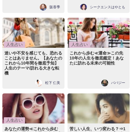
阪香季
シークエンスはやとも
人生占い
人生占い
迷いや不安を感じても、恐れる
これから歩む≪運命≫この先
ことはありません。【あなたの
10年の人生を徹底鑑定！あな
これから10年間を徹底予知】
たに訪れる未来の可能性
人生のテーマ/訪れる大きな転
機
松下 仁美
ババジー
人生占い
あなたの運勢≪これから歩む
苦しい人生、いつ変わる？⇒1