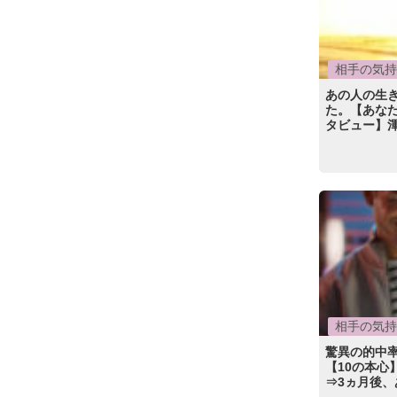
相手の気持
あの人の生き
た。【あなた
タビュー】
相手の気持
驚異の的中率
【10の本心
⇒3ヵ月後