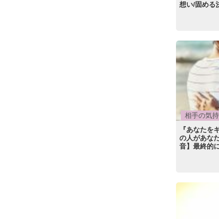
想い/固める
相手の気持
『あなたを
の人があなた
音】最終的