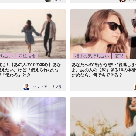
ち占い
四柱推命
相手の気持ち占い
霊視
定！【あの人の10の本心】あな
あなたへの“密かな想い”視逃し
伝えたい』けど『伝えられない』
よ。あの人の【深すぎる10の本
が『伝わる』とき
ためなら、何でもできる？
ソフィア・リブラ