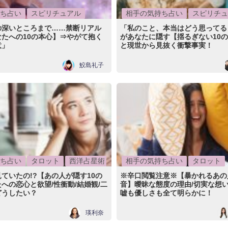
ち占い
スピリチュアル
相手の気持ち占い
スピリチュ
の深いところまで……禁断リアル
「私のこと、本当はどう思ってる
たへの10の本心】⇒やがて抱く
があなたに隠す【揺るぎない10
意」
と現世から見抜く衝撃事実！
鮫島礼子
ち占い
タロット
西洋占星術
相手の気持ち占い
タロット
ていたの!?【あの人が隠す10の
※辛口閲覧注意※【暴かれるあの
への恋心と欲望/性衝動/結婚観/二
音】曖昧な態度の理由/切実な想い
どうしたい？
嘘も優しさも全て明らかに！
瑛利奈