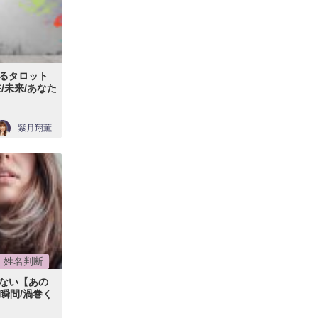
るタロット
/未来/あなた
紫月翔薫
姓名判断
ない【あの
瞬間/渦巻く