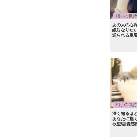
相手の気持
あの人の心深
絶対なりたい
送られる重
相手の気持
深く知るほ
あなたに抱く
欲望/恋愛感