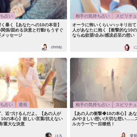
ち占い
相手の気持ち占い
スピリチュ
く暴く【あなたへの10の本音】
オーラに怖いくらいハッキリ出て
関係/固める決意と行動/もうすぐ
人があなたに抱く【衝撃的な10
要メッセージ
ならぬ欲望/企み/感涙必至の想い
christy.
ち占い
透視
相手の気持ち占い
スピリチュ
ど、近づけるんだよ。【あの人が
【あの人の衝撃◆10の本心】あ
10の本心】欲しい言葉/抗えない
み/やましい想い/大切な想い……
情/重大な決意
ルカラーで一目瞭然！
はる
愛