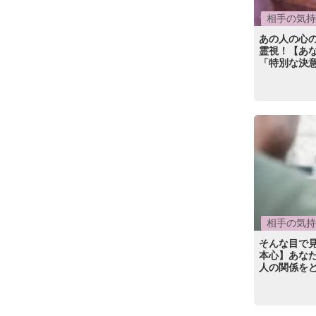
相手の気持
あの人の心
霊視！【あな
「特別な決
相手の気持
そんな目で見
本心】あなた
人の関係を