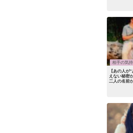
相手の気持
【あの人が“
えない秘密
二人の名前