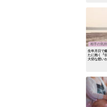
相手の気持
生年月日で鑑
たに抱く『
大切な想い