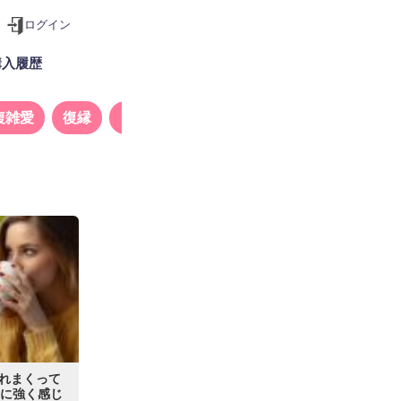
ログイン
購入履歴
複雑愛
復縁
タロット
れまくって
たに強く感じ