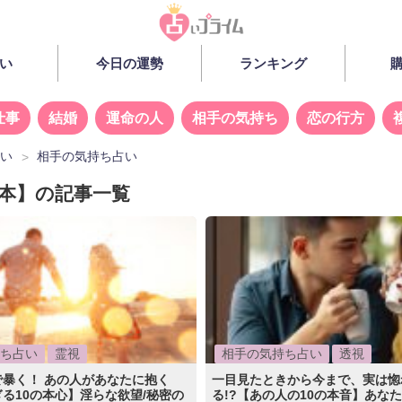
い
今日の運勢
ランキング
仕事
結婚
運命の人
相手の気持ち
恋の行方
占い
相手の気持ち占い
の本】の記事一覧
ち占い
霊視
相手の気持ち占い
透視
暴く！ あの人があなたに抱く
一目見たときから今まで、実は惚
る10の本心】淫らな欲望/秘密の
る!?【あの人の10の本音】あな