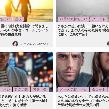
ち占い
霊視
相手の気持ち占い
タロット
霊に“建前完全排除”で聞きまし
まさかの想いに涙……願いを叶え
への10の本音・ゴールデンイン
で占う、あの人の今の気持ち/現在
渾身の独占取材！
に抱く【10の本音】
シークエンスはやとも
ち占い
姓名判断
紫微斗数
相手の気持ち占い
タロット
で見透かす！ あの人が秘める
あなたに伝えたい、でも伝えられ
】と、そこに紛れた【唯一の嘘】
人の10の本心を全告白】逢いたい
、あなたに抱く感情
欲望/特別感情⇒大勝負の日