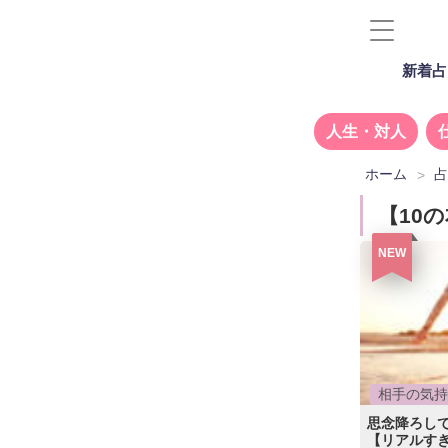
新着占
人生・対人
ホーム
【10
NEW
相手の気持
思念降ろしで
【リアルすぎ