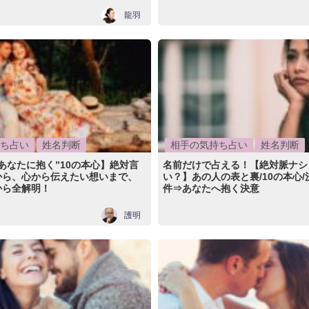
龍羽
ち占い
姓名判断
相手の気持ち占い
姓名判断
あなたに抱く”10の本心】絶対言
名前だけで占える！【絶対脈ナシ
から、心から伝えたい想いまで、
い？】あの人の表と裏/10の本心
から全解明！
件⇒あなたへ抱く決意
護明