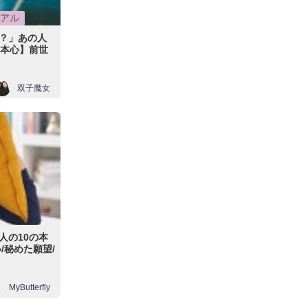
アル
？」あの人
の本心】前世
双子魔女
人の10の本
/秘めた願望/
MyButterfly