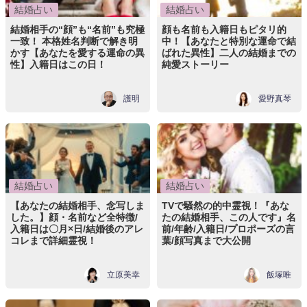
結婚占い
結婚占い
結婚相手の“顔”も“名前”も究極
顔も名前も入籍日もピタリ的
一致！ 本格姓名判断で解き明
中！【あなたと特別な運命で結
かす【あなたを愛する運命の異
ばれた異性】二人の結婚までの
性】入籍日はこの日！
純愛ストーリー
護明
愛野真琴
結婚占い
結婚占い
【あなたの結婚相手、念写しま
TVで騒然の的中霊視！『あな
した。】顔・名前など全特徴/
たの結婚相手、この人です』名
入籍日は〇月×日/結婚後のアレ
前/年齢/入籍日/プロポーズの言
コレまで詳細霊視！
葉/顔写真まで大公開
立原美幸
飯塚唯