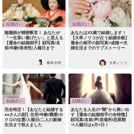
結婚占い
結婚占い
陰陽師が精密断言！ あなたが
あなたはXX歳で結婚します！
「一生添い遂げたい」と思える
【大串ノリコが占う結婚全貌】
【運命の結婚相手】顔写真/名
運命の相手の顔写真×成婚⇒夫
前/年齢/将来性/入籍日まで
婦生活までのラブストーリー
橋本京明
大串ノリコ
結婚占い
結婚占い
完全特定！【あなたと結婚する
あなたを人生の“闇”から救い出
●●さんの顔】住所/年齢/職業/ホ
す【運命の結婚相手の全特徴】
クロの位置/入籍日/二人の新婚
顔写真/名前/声/居場所/恋展開
生活まで視えました
⇒入籍日は●月×日！