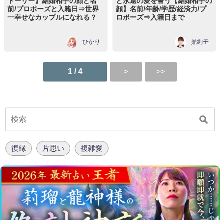
トーリー】結婚相手の顔と名
と永遠の愛を誓う【結婚相手の
前/プロポーズと入籍日⇒世界
顔】名前/年齢/学歴/経済力/プ
一幸せなカップルになれる？
ロポーズ⇒入籍日まで
ひかり
鼎絢子
1 / 4
復縁
片思い
複雑愛