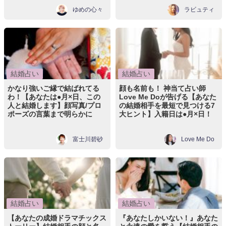
ゆめの心々
ラビュティ
結婚占い
結婚占い
かなり強いご縁で結ばれてる
顔も名前も！ 神当て占い師
わ！【あなたは●月×日、この
Love Me Doが告げる【あなた
人と結婚します】顔写真/プロ
の結婚相手を最短で見つける7
ポーズの言葉まで明らかに
大ヒント】入籍日は●月×日！
富士川碧砂
Love Me Do
結婚占い
結婚占い
【あなたの成婚ドラマチックス
『あなたしかいない！』あなた