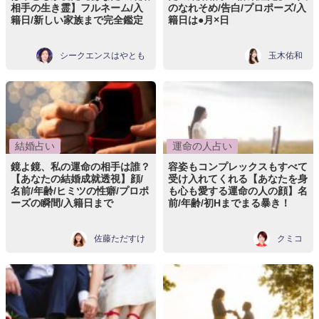
相手の生き霊】フルネーム/入
のなれそめ/告白/プロポーズ/入
籍日/新しい家族まで完全鑑定
籍日は●月×日
シークエンスはやとも
玉木佑和
結婚占い
運命の人占い
鏡よ鏡、私の運命の相手は誰？
容姿もコンプレックスもすべて
【あなたの結婚成就透視】顔/
受け入れてくれる【あなたを身
名前/年齢/ヒミツの性癖/プロポ
も心も愛する運命の人の顔】名
ーズの瞬間/入籍日まで
前/年齢/初Hまでまる暴き！
佐藤ただすけ
クミコ