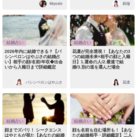
Miyoshi
莉瑠
結婚占い
結婚占い
2026年内に結婚できる？【パ
花凛が完全透視！【あなたの3
シンペロンはやぶさの結婚占
つの結婚未来×相手の顔と入籍
い】相手の顔/名前/年収◆出会
日】1.運命の人/2.最速で結
いから入籍日まで詳細鑑定
婚/3.別の道を選んだ場合
パシンペロンはやぶさ
花凛
結婚占い
結婚占い
顔までズバリ！ シークエンス
顔も名前も住む場所も！【あな
はやともが視た【あなたの結婚
たの結婚相手・詳細鑑定】二人