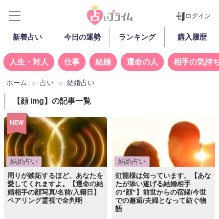
ログイン
新着占い
今日の運勢
ランキング
購入履歴
人生・対人
仕事
結婚
運命の人
相手の気持
ホーム
占い
結婚占い
【顔 img】の記事一覧
NEW
結婚占い
結婚占い
周りが嫉妬するほど、あなたを
虹龍様は知っています。【あな
愛してくれますよ。【運命の結
たが添い遂げる結婚相手
婚相手の顔写真/名前/入籍日】
の“顔”】前世からの宿縁/今世
ペアリング霊視で全判明
での邂逅/夫婦となって紡ぐ物
語