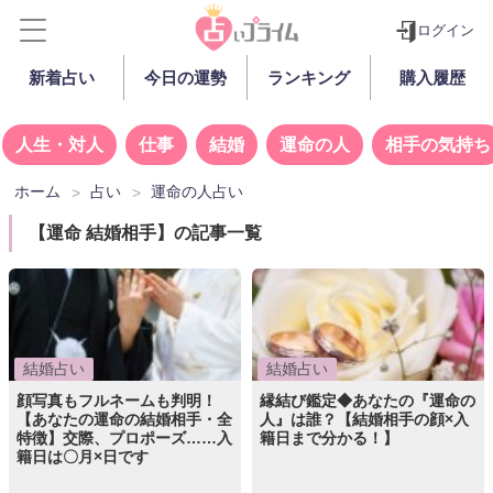
ログイン
新着占い
今日の運勢
ランキング
購入履歴
人生・対人
仕事
結婚
運命の人
相手の気持ち
ホーム
占い
運命の人占い
【運命 結婚相手】の記事一覧
結婚占い
結婚占い
顔写真もフルネームも判明！
縁結び鑑定◆あなたの『運命の
【あなたの運命の結婚相手・全
人』は誰？【結婚相手の顔×入
特徴】交際、プロポーズ……入
籍日まで分かる！】
籍日は〇月×日です