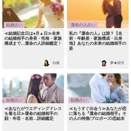
結婚占い
運命の人占い
≪結婚記念日は●月▲日≫未来
私の『運命の人』は誰？【名
の結婚相手の身長・性格・家族
前・年齢差・家族構成・出身
構成まで…運命の人詳細鑑定！
地】あなたの未来の結婚相手の
姿
白狐
夢★卯月
結婚占い
結婚占い
≪あなたがウエディングドレス
≪もうすぐ出会う≫あなたが恋
を着る日≫運命の結婚相手の
に落ちる『運命の結婚相手』そ
顔・年収・名前…詳細鑑定
の人の特徴/プロポーズ/恋結末