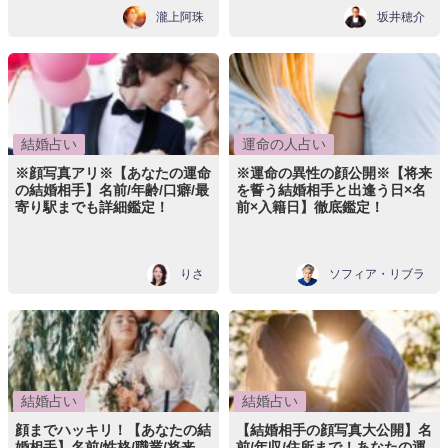
瀧上阿珠
坂井穂介
結婚占い
運命の人占い
※顔写真アリ※【あなたの運命
※運命の異性の顔公開※【将来
の結婚相手】名前/年齢/口癖/最
を誓う結婚相手と出逢う日×名
寄り駅までも詳細鑑定！
前×入籍日】徹底鑑定！
りさ
ソフィア・リブラ
結婚占い
結婚占い
顔までハッキリ！【あなたの結
【結婚相手の顔写真大公開】名
婚相手】名前/性格/職業/将来
前/年収/住所まで！あなたの運