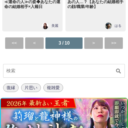
≪運命の人≫の姿◆あなたの運
あの人…？【あなたの結婚相手
命の結婚相手×入籍日
の顔/職業/年齢】
美麗
はる
3 / 10
復縁
片思い
複雑愛