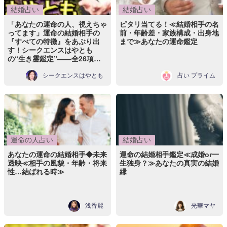
結婚占い
結婚占い
「あなたの運命の人、視えちゃ
ピタリ当てる！≪結婚相手の名
ってます」運命の結婚相手の
前・年齢差・家族構成・出身地
『すべての特徴』をあぶり出
まで≫あなたの運命鑑定
す！シークエンスはやとも
の“生き霊鑑定”――全26項目
を詳細に視ます！
シークエンスはやとも
占い プライム
運命の人占い
結婚占い
あなたの運命の結婚相手◆未来
運命の結婚相手鑑定≪成婚or一
透映≪相手の風貌・年齢・将来
生独身？≫あなたの真実の結婚
性…結ばれる時≫
縁
浅香麗
光華マヤ