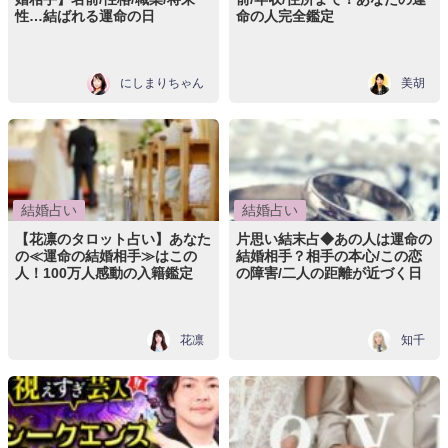
性…結ばれる運命の日
命の人完全鑑定
にしまりちゃん
美胡
結婚占い
結婚占い
【花凛のタロット占い】あなた
片思い結末占◆あの人は運命の
の≪運命の結婚相手≫はこの
結婚相手？相手の本心/この恋
人！100万人感動の入籍鑑定
の障害/二人の距離が近づく日
花凛
知千