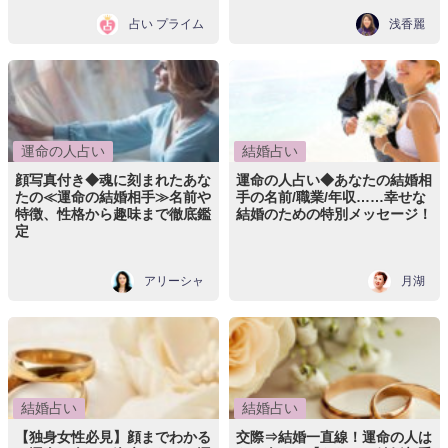
占い プライム
浅香麗
運命の人占い
結婚占い
顔写真付き◆魂に刻まれたあな
運命の人占い◆あなたの結婚相
たの≪運命の結婚相手≫名前や
手の名前/職業/年収……幸せな
特徴、性格から趣味まで徹底鑑
結婚のための特別メッセージ！
定
アリーシャ
月湖
結婚占い
結婚占い
【独身女性必見】顔までわかる
交際⇒結婚一直線！運命の人は