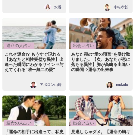
水香
小松孝彰
運命の人占い
出会い占い
これぞ運命!? もうすぐ現れる
あなた宛の“愛の預言”を受け取
【あなたと相性完璧な異性】出
りました。【次、あなたが恋に
逢った瞬間にわかるサイン⇒与
落ちる異性】胸が高鳴る出逢い
えてくれる“唯一無二の愛”
の瞬間⇒運命の出来事
アポロン山崎
mukulu
運命の人占い
出会い占い
「運命の相手に出逢って、私史
見逃しちゃダメ。【運命の胸キ