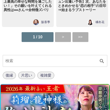
上最高の幸せな時間を過ごした
ュン出逢い予告】次、あなたを
い！」その願いを叶えてくれる
ときめかせる“恋の相手”の目印
異性は●●さん⇒全特徴ズバリ
⇒始まるラブストーリー
阪香季
橘冬花
1 / 10
復縁
片思い
複雑愛