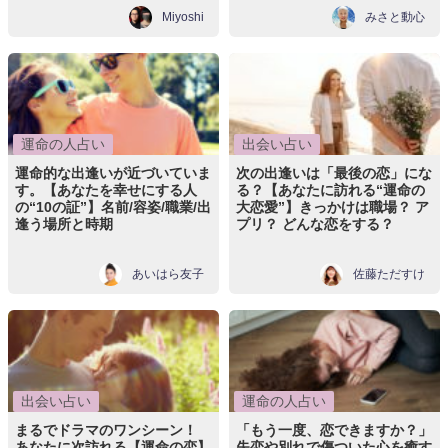
Miyoshi
みさと動心
運命の人占い
出会い占い
運命的な出逢いが近づいていま
次の出逢いは「最後の恋」にな
す。【あなたを幸せにする人
る？【あなたに訪れる“運命の
の“10の証”】名前/容姿/職業/出
大恋愛”】きっかけは職場？ ア
逢う場所と時期
プリ？ どんな恋をする？
あいはら友子
佐藤ただすけ
出会い占い
運命の人占い
まるでドラマのワンシーン！
「もう一度、恋できますか？」
あなたに次訪れる【運命の恋】
失恋や別れで傷ついた心を癒す