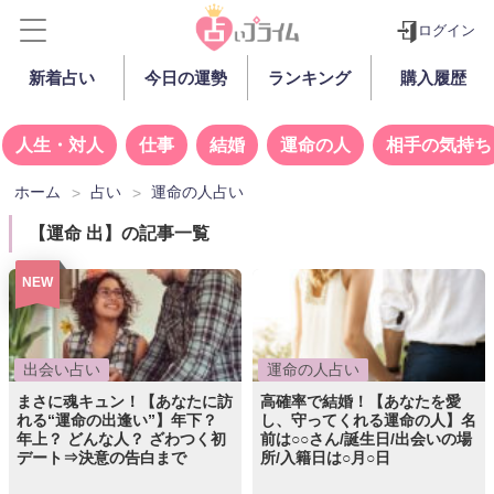
ログイン
新着占い
今日の運勢
ランキング
購入履歴
人生・対人
仕事
結婚
運命の人
相手の気持ち
ホーム
占い
運命の人占い
【運命 出】の記事一覧
NEW
出会い占い
運命の人占い
まさに魂キュン！【あなたに訪
高確率で結婚！【あなたを愛
れる“運命の出逢い”】年下？
し、守ってくれる運命の人】名
年上？ どんな人？ ざわつく初
前は○○さん/誕生日/出会いの場
デート⇒決意の告白まで
所/入籍日は○月○日