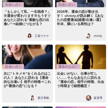
出会い占い
出会い占い
「もしかして私、一生独身？」
2026年、運命の恋が動き出
※運命が変わります※もうすぐ
す！ christy.が読み解く【あな
あなたに訪れる“素敵な恋の出
たの恋愛運/結婚運/出逢い運】
逢い”⇒結婚につながる？
年末、隣にいる異性は？
乙葉ウテナ
christy.
出会い占い
運命の人占い
次に“トキメキ”をくれるのはこ
出会いがない、仕事が忙し
の人！ あなたに訪れる【運命
い……そんなあなたに訪れる
的な出逢い】相手の特徴⇒これ
「運命の恋」相手の特徴、出会
が“最後の恋”になる？
う時期まで細密鑑定！
紫月香帆
阪香季