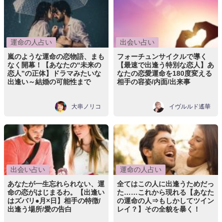
運命の人占い
出会い占い
嵐のような運命の恋物語、まも
フォーチュンサイクルで導く
なく開幕！【あなたの“未来の
【最速で出逢う特別な恋人】あ
恋人”の正体】ドラマみたいな
なたの恋愛運命を180度変える
出逢い～結婚の可能性まで
相手の容姿/内面/出来事
大串ノリコ
イヴルルド遙華
出会い占い
運命の人占い
あなたが一生忘れられない、運
全てはこの人に出逢うためだっ
命の恋がはじまるわ。【出逢い
た……これから現れる【あなた
はズバリ●月×日】相手の特徴/
の運命の人⇒もしかしてツイン
出逢う場所/愛の告白
レイ？】その全貌を暴く！