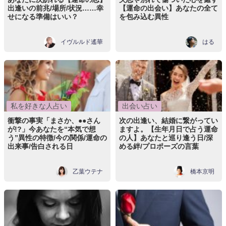
出逢いの前兆/場所/状況……幸
【運命の出会い】あなたの全て
せになる準備はいい？
を包み込む異性
イヴルルド遙華
はる
私を好きな人占い
出会い占い
衝撃の事実「まさか、●●さん
次の出逢い、結婚に繋がってい
が!?」今あなたを“本気で想
ますよ。【生年月日で占う運命
う”異性の特徴/今の関係/運命の
の人】あなたと巡り逢う日/深
出来事/告白される日
める絆/プロポーズの言葉
乙葉ウテナ
橋本京明