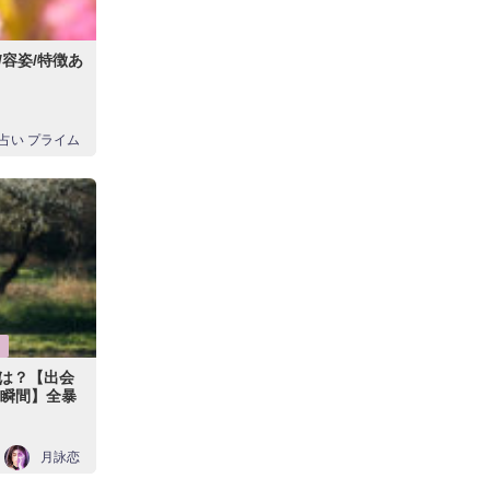
容姿/特徴あ
占い プライム
は？【出会
の瞬間】全暴
月詠恋