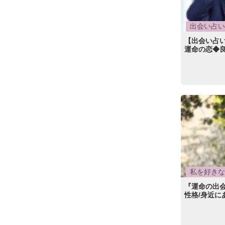
出会い占い
【出会い占
運命の恋◆
私を好きな
『運命の出
性格/身近に