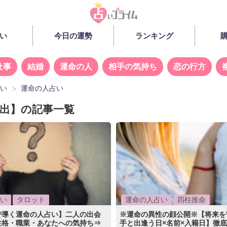
い
今日の運勢
ランキング
仕事
結婚
運命の人
相手の気持ち
恋の行方
占い
運命の人占い
 出】の記事一覧
い
タロット
運命の人占い
四柱推命
で導く運命の人占い】二人の出会
※運命の異性の顔公開※【将来を
性格・職業・あなたへの気持ち⇒
手と出逢う日×名前×入籍日】徹