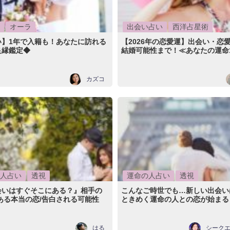
オーラ
出会い占い
西洋占星術
い】1年で入籍も！あなたに訪れる
【2026年の恋愛運】出会い・恋
良縁鑑定◆
結婚可能性まで！≪あなたの運命
カズコ
人占い
透視
運命の人占い
透視
会いはすぐそこにある？』相手の
こんなご時世でも…新しい出会い
ある本当の恋/告白される可能性
ときめく運命の人との恋が始まる
はる
シーク