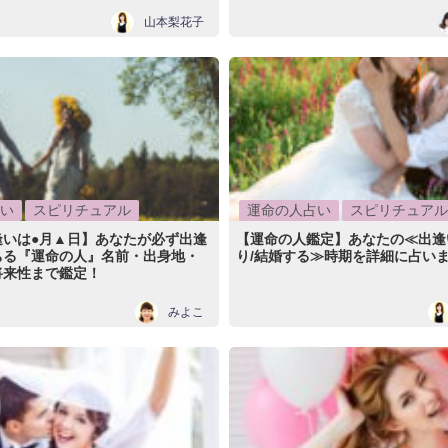
山本梨花子
い
スピリチュアル
運命の人占い
スピリチュアル
逢いは●月▲日】あなたが必ず出逢
【運命の人鑑定】あなたの≪出逢
ちる『運命の人』名前・出身地・
り/結婚する≫時期を詳細に占い
将来性まで鑑定！
みよこ