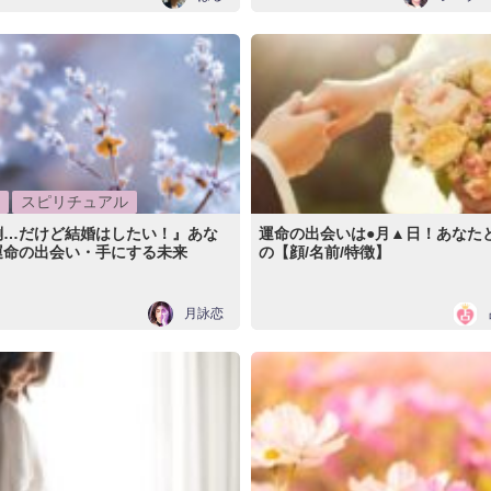
スピリチュアル
倒…だけど結婚はしたい！』あな
運命の出会いは●月▲日！あなた
運命の出会い・手にする未来
の【顔/名前/特徴】
月詠恋