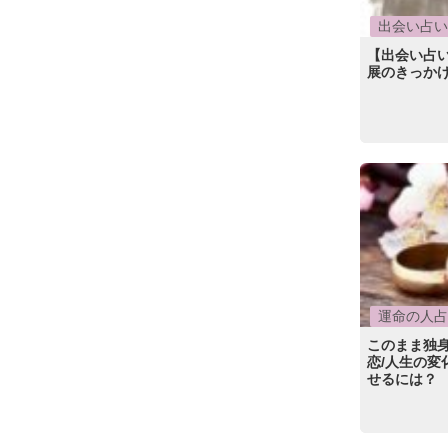
出会い占い
【出会い占
展のきっかけ
運命の人占
このまま独身
恋/人生の変
せるには？