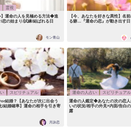
霊視
い】運命の人を見極める方法◆進
【今、あなたを好きな異性】名前/
/恋の始まり/試練/結ばれる日
る癖…『運命の恋』が動き出す日
モン青山
い
スピリチュアル
運命の人占い
スピリチュアル
or結婚？【あなたが次に出会う
運命の人鑑定◆あなたの次の恋人
化/結婚確率】運命の相手を引き寄
いの状況/相手の外見×内面/告白
露
月詠恋