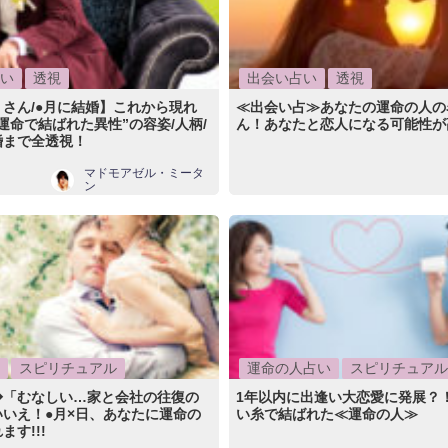
い
透視
出会い占い
透視
さん/●月に結婚】これから現れ
≪出会い占≫あなたの運命の人の
運命で結ばれた異性”の容姿/人柄/
ん！あなたと恋人になる可能性が
婚まで全透視！
マドモアゼル・ミータ
ン
スピリチュアル
運命の人占い
スピリチュアル
◆「むなしい…家と会社の往復の
1年以内に出逢い大恋愛に発展？
いえ！●月×日、あなたに運命の
い糸で結ばれた≪運命の人≫
す!!!