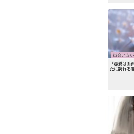
出会い占い
『恋愛は面
たに訪れる