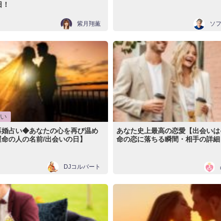
日！
紫月翔薫
ソ
い
再婚占い◆あなたの心を再び温め
あなた史上最高の恋愛【出会いは
命の人の名前/出会いの日】
命の恋に落ちる瞬間・相手の詳細
DJコルバート