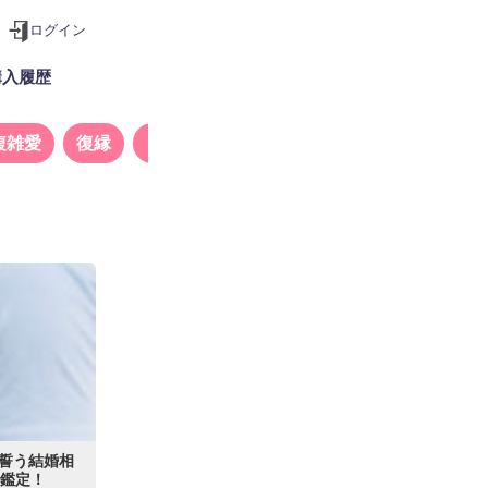
ログイン
購入履歴
複雑愛
復縁
タロット
誓う結婚相
底鑑定！