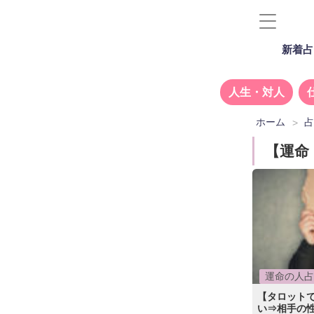
新着占
人生・対人
ホーム
【運命
運命の人占
【タロット
い⇒相手の