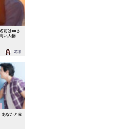
名前は■■さ
高い人物
花凛
！あなたと赤