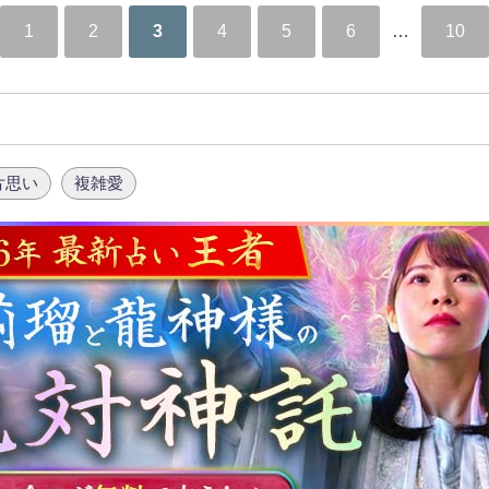
1
2
3
4
5
6
…
10
片思い
複雑愛