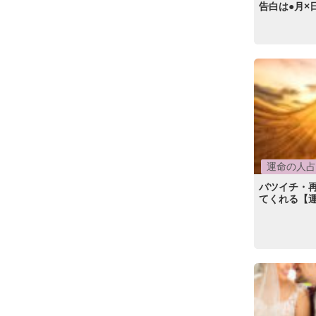
告白は●月×
運命の人占
バツイチ・
てくれる【運