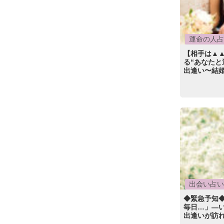
運命の人占
【相手は▲▲
る“あなたと
出逢い〜結
出会い占い
◆緊急予知
毎日…」―い
出逢いが訪れま