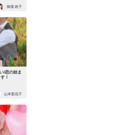
御瀧 政子
い/恋の始ま
ます！
山本梨花子