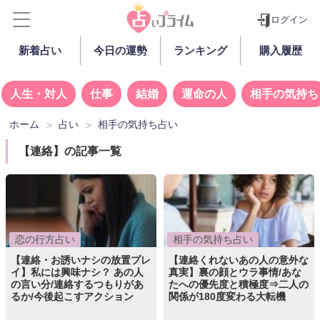
ログイン
新着占い
今日の運勢
ランキング
購入履歴
人生・対人
仕事
結婚
運命の人
相手の気持ち
ホーム
占い
相手の気持ち占い
【連絡】の記事一覧
恋の行方占い
相手の気持ち占い
【連絡・お誘いナシの放置プレ
【連絡くれないあの人の意外な
イ】私には興味ナシ？ あの人
真実】裏の顔とウラ事情/あな
の言い分/連絡するつもりがあ
たへの優先度と積極度⇒二人の
るか/今後起こすアクション
関係が180度変わる大転機