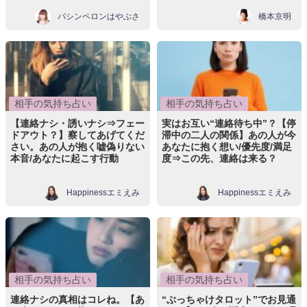
パシンペロンはやぶさ
橋本京明
相手の気持ち占い
相手の気持ち占い
【連絡ナシ・誘いナシ⇒フェー
実はお互い“連絡待ち中”？【停
ドアウト？】察してあげてくだ
滞中の二人の関係】あの人が今
さい。あの人が抱く嘘偽りない
あなたに抱く想い/優先度/満足
本音/あなたに起こす行動
度⇒この先、連絡は来る？
Happinessエミえみ
Happinessエミえみ
相手の気持ち占い
相手の気持ち占い
連絡ナシの真相はコレね。【あ
“ぶっちゃけタロット”でお見通