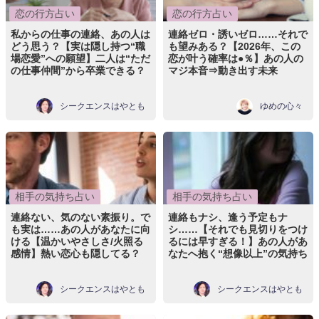
恋の行方占い
恋の行方占い
私からの仕事の連絡、あの人は
連絡ゼロ・誘いゼロ……それで
どう思う？【実は隠し持つ“職
も望みある？【2026年、この
場恋愛”への願望】二人は“ただ
恋が叶う確率は●％】あの人の
の仕事仲間”から卒業できる？
マジ本音⇒動き出す未来
シークエンスはやとも
ゆめの心々
相手の気持ち占い
相手の気持ち占い
連絡ない、気のない素振り。で
連絡もナシ、逢う予定もナ
も実は……あの人があなたに向
シ……【それでも見切りをつけ
ける【温かいやさしさ/火照る
るには早すぎる！】あの人があ
感情】熱い恋心も隠してる？
なたへ抱く“想像以上”の気持ち
シークエンスはやとも
シークエンスはやとも