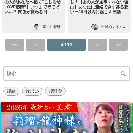
の人があなたへ抱く“こじらせ
し！【あの人が返事くれない理
LOVE感情”】いつまで待てば
由】あなたに連絡できず募る想
いい？ 関係が変わる日
い⇒30日以内に起こす行動
富士川碧砂
金城めくるくん
4 / 13
復縁
片思い
複雑愛