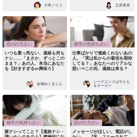
大串ノリコ
立原美幸
恋の行方占い
相手の気持ち占い
いつも素っ気ない、連絡も何も
仕事ばかりで連絡くれないあの
ナシ……「まさか、ずっとこの
人。「実は私からの着信を期待
まま？」あの人、本当にあなた
してる？」あなたへのリアルな
を【好きすぎるor興味０】
想い⇒この先、連絡は来る？
シークエンスはやとも
金城めくるくん
＆ヤースー
相手の気持ち占い
恋の行方占い
脈ナシってこと？【連絡ナシ・
メッセージがほしい、電話がし
誘いナシのあの人】積極的にな
たい……【私、スルーされて