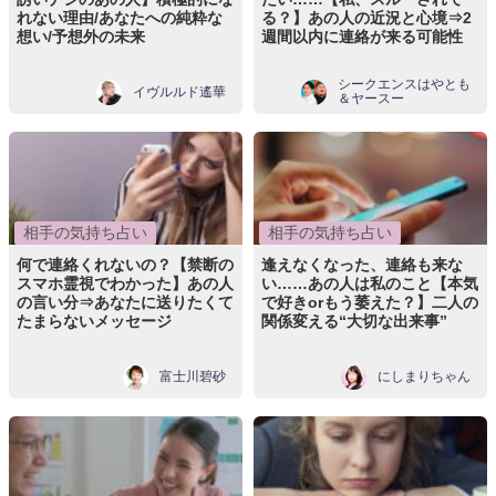
れない理由/あなたへの純粋な
る？】あの人の近況と心境⇒2
想い/予想外の未来
週間以内に連絡が来る可能性
シークエンスはやとも
イヴルルド遙華
＆ヤースー
相手の気持ち占い
相手の気持ち占い
何で連絡くれないの？【禁断の
逢えなくなった、連絡も来な
スマホ霊視でわかった】あの人
い……あの人は私のこと【本気
の言い分⇒あなたに送りたくて
で好きorもう萎えた？】二人の
たまらないメッセージ
関係変える“大切な出来事”
富士川碧砂
にしまりちゃん