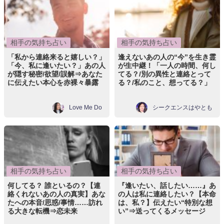
相手の気持ち占い
相手の気持ち占い
「私から連絡来ると嬉しい？」
逢えないあの人の“今”を生き霊
「今、私に逢いたい？」あの人
が生中継！「一人の時間、何し
が隠す秘密/欲望/誤解⇒あなた
てる？/別の異性と連絡とって
に伝えたい本心を赤裸々暴露
る？/私のこと、想ってる？」
Love Me Do
シークエンスはやとも
相手の気持ち占い
相手の気持ち占い
何してる？ 誰といるの？【連
『逢いたい、話したい……』あ
絡くれないあの人の真実】あな
の人は私に連絡したい？【本命
たへの本音/思惑/事情……訪れ
は、私？】伝えたい“特別な想
る大きな転機⇒恋未来
い”⇒送ってくるメッセージ