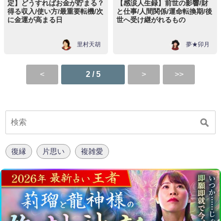
定】どうすればお金が貯まる？
【感涙人生録】前世の影響/財
得る収入/使い方/最重要転機/次
と仕事/人間関係/運命転換期/後
に金運が高まる日
世へ受け継がれるもの
里村天胡
夢★卯月
2 / 5
復縁
片思い
複雑愛