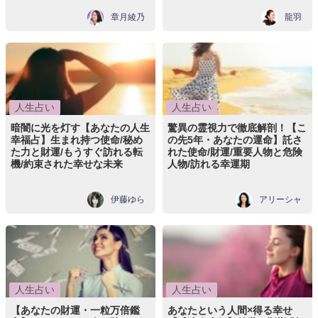
章月綾乃
龍羽
人生占い
人生占い
暗闇に光を灯す【あなたの人生
驚異の霊視力で徹底解剖！【こ
幸福占】生まれ持つ使命/秘め
の先5年・あなたの運命】託さ
た力と財運/もうすぐ訪れる転
れた使命/財運/重要人物と危険
機/約束された幸せな未来
人物/訪れる幸運期
伊藤ゆら
アリーシャ
人生占い
人生占い
【あなたの財運・一粒万倍鑑
あなたという人間×得る幸せ