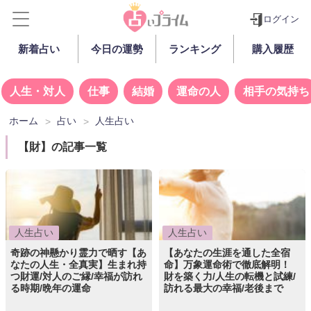
ログイン
新着占い
今日の運勢
ランキング
購入履歴
人生・対人
仕事
結婚
運命の人
相手の気持ち
ホーム
占い
人生占い
【財】の記事一覧
人生占い
人生占い
奇跡の神懸かり霊力で晒す【あ
【あなたの生涯を通した全宿
なたの人生・全真実】生まれ持
命】万象運命術で徹底解明！
つ財運/対人のご縁/幸福が訪れ
財を築く力/人生の転機と試練/
る時期/晩年の運命
訪れる最大の幸福/老後まで