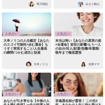
翠川琉妃
みさと動心
人生占い
人生占い
大串ノリコの人生鑑定【あなた
本当は怖い【あなたの真実の姿
のスゴイ可能性×歩む運命】も
×全運命】前世の影響/もう一人
うすぐ実現すること/人生最高
の自分/対人/財運/危機/幸運期/
の瞬間/つかむ成功と財産
晩年まで徹底霊視
大串ノリコ
光華マヤ
人生占い
人生占い
あなたが引き寄せる【今後の人
言魂憑名師が霊視！ この先3
生＆掴む幸福】一生の財運と対
年、あなたの人生に待ち受ける