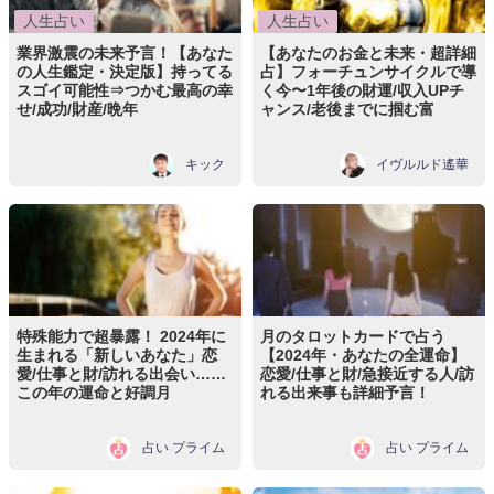
人生占い
人生占い
業界激震の未来予言！【あなた
【あなたのお金と未来・超詳細
の人生鑑定・決定版】持ってる
占】フォーチュンサイクルで導
スゴイ可能性⇒つかむ最高の幸
く今〜1年後の財運/収入UPチ
せ/成功/財産/晩年
ャンス/老後までに掴む富
キック
イヴルルド遙華
特殊能力で超暴露！ 2024年に
月のタロットカードで占う
生まれる「新しいあなた」恋
【2024年・あなたの全運命】
愛/仕事と財/訪れる出会い……
恋愛/仕事と財/急接近する人/訪
この年の運命と好調月
れる出来事も詳細予言！
占い プライム
占い プライム