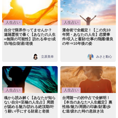
人生占い
人生占い
自分で限界作ってませんか？
運命術で全鑑定！【この先10
遠隔霊視で暴く【あなたの人生
年間・あなたの人生】恋愛事
∞無限の可能性】訪れる幸せ/成
件/収入と蓄財/仕事の飛躍/最良
功/地位/財産/老後
の年⇒10年後の姿
立原美幸
みさと動心
人生占い
人生占い
魂から読み解く【あなたが知ら
台湾随一の的中占で全解明！
ない自分×至極の人生占】周囲
【本当のあなた×人生鑑定】裏
が認める魅力/訪れる絶頂期/叶
性格/魅力/周囲の印象/財運/歩
う願い/手にする財産と老後
む道/疲れた時の息抜き法