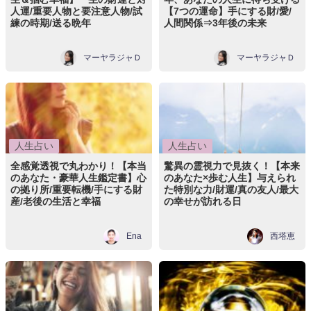
人運/重要人物と要注意人物/試
【7つの運命】手にする財/愛/
練の時期/送る晩年
人間関係⇒3年後の未来
マーヤラジャＤ
マーヤラジャＤ
人生占い
人生占い
全感覚透視で丸わかり！【本当
驚異の霊視力で見抜く！【本来
のあなた・豪華人生鑑定書】心
のあなた×歩む人生】与えられ
の拠り所/重要転機/手にする財
た特別な力/財運/真の友人/最大
産/老後の生活と幸福
の幸せが訪れる日
Ena
西塔恵