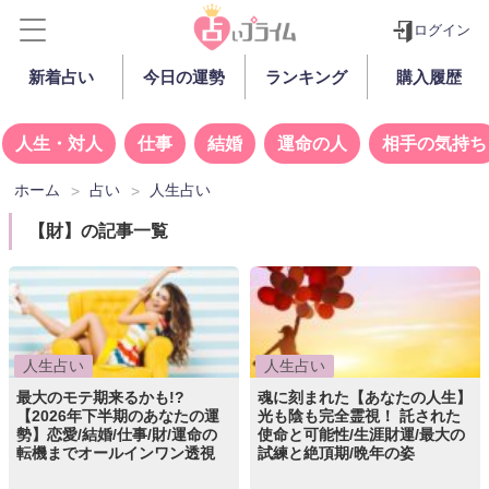
ログイン
新着占い
今日の運勢
ランキング
購入履歴
人生・対人
仕事
結婚
運命の人
相手の気持ち
ホーム
占い
人生占い
【財】の記事一覧
人生占い
人生占い
最大のモテ期来るかも!?
魂に刻まれた【あなたの人生】
【2026年下半期のあなたの運
光も陰も完全霊視！ 託された
勢】恋愛/結婚/仕事/財/運命の
使命と可能性/生涯財運/最大の
転機までオールインワン透視
試練と絶頂期/晩年の姿