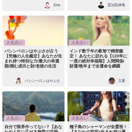
Ena
霊法院神竜
人生占い
人生占い
パシンペロンはやぶさが占う
インド数千年の叡智で精密鑑
【究極の人生鑑定】あなたが生
定！ あなたに訪れる【120年に
まれ持つ特別な力/最大の幸運
一度の絶対幸福期】人間関係/
期/掴む成功と財/老後の生活
財運/晩年まで全運命を網羅
パシンペロンはやぶさ
立夏
人生占い
人生占い
自分で限界作ってない？【あな
種子島のシャーマンが全霊視！
たの人生に広がる無限の可能
【あなたの前世×生まれ持つ運