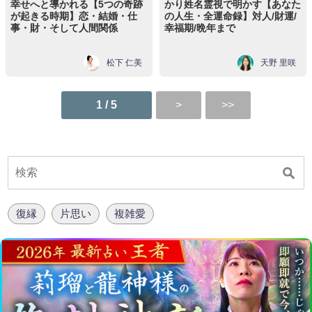
幸せへと導かれる【5つの奇跡
かり姓名霊視で明かす【あなた
が起きる時期】恋・結婚・仕
の人生・全運命録】対人/財運/
事・財・そして人間関係
幸福期/晩年まで
松下 仁美
天野 里咲
1 / 5
復縁
片思い
複雑愛