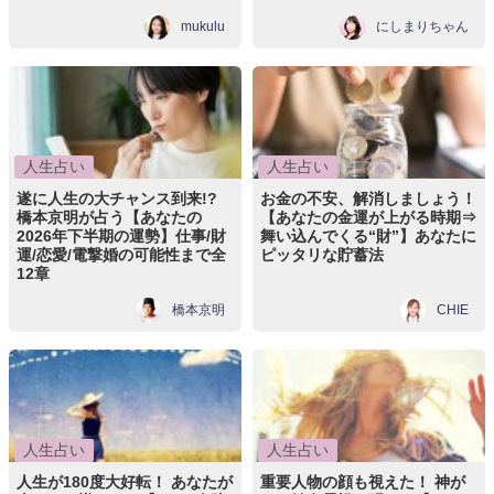
mukulu
にしまりちゃん
人生占い
人生占い
遂に人生の大チャンス到来!?
お金の不安、解消しましょう！
橋本京明が占う【あなたの
【あなたの金運が上がる時期⇒
2026年下半期の運勢】仕事/財
舞い込んでくる“財”】あなたに
運/恋愛/電撃婚の可能性まで全
ピッタリな貯蓄法
12章
橋本京明
CHIE
人生占い
人生占い
人生が180度大好転！ あなたが
重要人物の顔も視えた！ 神が