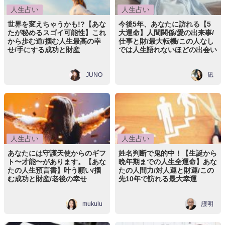
人生占い
人生占い
世界を変えちゃうかも!?【あな
今後5年、あなたに訪れる【5
たが秘めるスゴイ可能性】これ
大運命】人間関係/愛の出来事/
から歩む道/掴む人生最高の幸
仕事と財/最大転機/この人なし
せ/手にする成功と財産
では人生語れないほどの出会い
JUNO
凪
人生占い
人生占い
あなたには守護天使からのギフ
姓名判断で鬼的中！【生誕から
ト〜才能〜があります。【あな
晩年期までの人生全運命】あな
たの人生預言書】叶う願い/掴
たの人間力/対人運と財運/この
む成功と財産/老後の幸せ
先10年で訪れる最大幸運
mukulu
護明