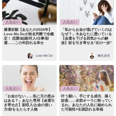
人生占い
人生占い
爆運祈願【あなたの2026年】
「私からお金が逃げていくのは
Love Me Doが姓名判断で全鑑
なぜ？」今あなたに憑いている
定！ 恋愛/結婚/対人/仕事/財
【金運を下げる邪気からの解
運……この年訪れる幸せ
放】財を引き寄せる“次の一歩”
Love Me Do
柳生忠司
人生占い
人生占い
「お金がない……私に天の恵み
叶う願い、手にする成功、築く
はある？」あなた専用【金運引
財産……全部オーラに映ってい
き寄せ占】副収入/お金の使い
るわ。あなたの人生に秘められ
方/財をもたらす人物
た可能性×生涯訪れる幸福