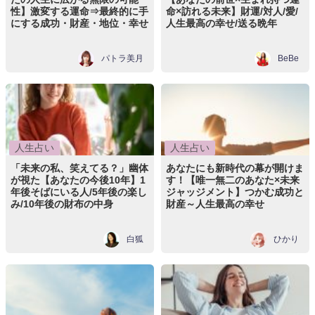
性】激変する運命⇒最終的に手
命×訪れる未来】財運/対人/愛/
にする成功・財産・地位・幸せ
人生最高の幸せ/送る晩年
パトラ美月
BeBe
人生占い
人生占い
「未来の私、笑えてる？」幽体
あなたにも新時代の幕が開けま
が視た【あなたの今後10年】1
す！【唯一無二のあなた×未来
年後そばにいる人/5年後の楽し
ジャッジメント】つかむ成功と
み/10年後の財布の中身
財産～人生最高の幸せ
白狐
ひかり