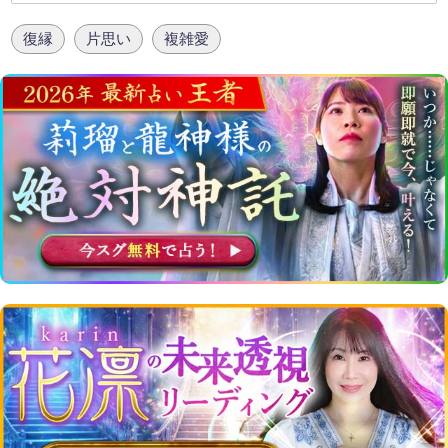
復縁
片思い
複雑愛