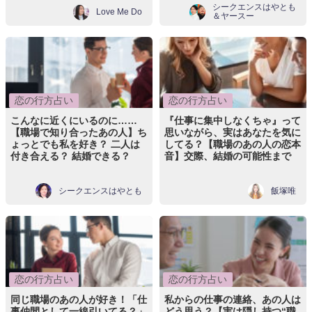
シークエンスはやとも
Love Me Do
＆ヤースー
恋の行方占い
恋の行方占い
こんなに近くにいるのに……
『仕事に集中しなくちゃ』って
【職場で知り合ったあの人】ち
思いながら、実はあなたを気に
ょっとでも私を好き？ 二人は
してる？【職場のあの人の恋本
付き合える？ 結婚できる？
音】交際、結婚の可能性まで
シークエンスはやとも
飯塚唯
恋の行方占い
恋の行方占い
同じ職場のあの人が好き！「仕
私からの仕事の連絡、あの人は
事仲間として一線引いてる？」
どう思う？【実は隠し持つ“職