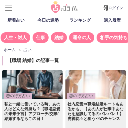
ログイン
新着占い
今日の運勢
ランキング
購入履歴
人生・対人
仕事
結婚
運命の人
相手の気持ち
ホーム
占い
【職場 結婚】の記事一覧
恋の行方占い
恋の行方占い
私と一緒に働いている時、あの
社内恋愛⇒職場結婚ルートもあ
人はどんな気持ち？【職場恋愛
るかも。【あの人が仕事中あな
の未来予言】アプローチ/交際/
たを意識してるのバレバレ！】
結婚するならこの日！
虎視眈々と狙う××のチャンス