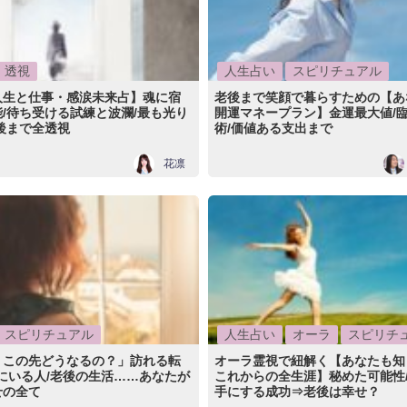
透視
人生占い
スピリチュアル
人生と仕事・感涙未来占】魂に宿
老後まで笑顔で暮らすための【あ
/待ち受ける試練と波瀾/最も光り
開運マネープラン】金運最大値/臨
後まで全透視
術/価値ある支出まで
花凛
スピリチュアル
人生占い
オーラ
スピリチ
、この先どうなるの？」訪れる転
オーラ霊視で紐解く【あなたも知
隣にいる人/老後の生活……あなたが
これからの全生涯】秘めた可能性/
せの全て
手にする成功⇒老後は幸せ？