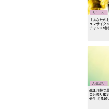
人生占い
【あなたの
ュンサイクル
チャンス/老
人生占い
生まれ持つ
自分知り鑑
せ/叶える願