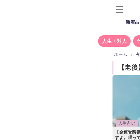
新着占
人生・対人
ホーム
【老後
人生占い
【金運覚醒
すよ。眠って