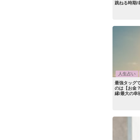
跳ねる時期/
人生占い
最強タッグ
のは【お金？
縁/最大の幸