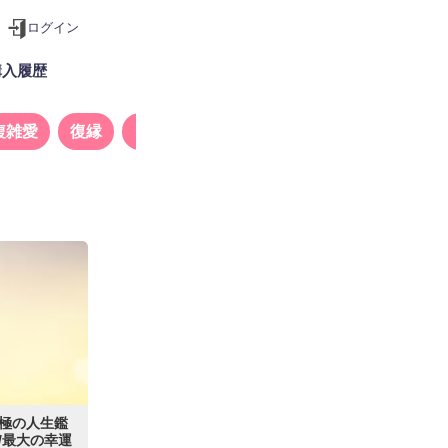
ログイン
購入履歴
複雑愛
復縁
タロット
極の人生鑑
/最大の幸運