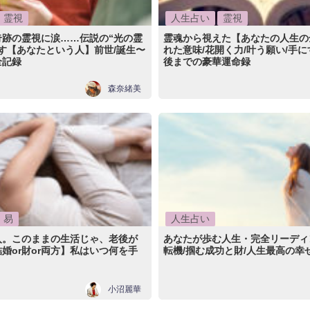
霊視
人生占い
霊視
奇跡の霊視に涙……伝説の“光の霊
霊魂から視えた【あなたの人生の
す【あなたという人】前世/誕生〜
れた意味/花開く力/叶う願い/手に
全記録
後までの豪華運命録
森奈緒美
易
人生占い
入。このままの生活じゃ、老後が
あなたが歩む人生・完全リーディ
婚or財or両方】私はいつ何を手
転機/掴む成功と財/人生最高の幸
小沼麗華