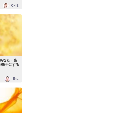
CHIE
あなた・豪
機/手にする
Ena