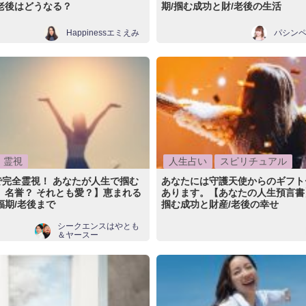
老後はどうなる？
期/掴む成功と財/老後の生活
Happinessエミえみ
パシン
霊視
人生占い
スピリチュアル
で完全霊視！ あなたが人生で掴む
あなたには守護天使からのギフト
 名誉？ それとも愛？】恵まれる
あります。【あなたの人生預言書
福期/老後まで
掴む成功と財産/老後の幸せ
シークエンスはやとも
＆ヤースー