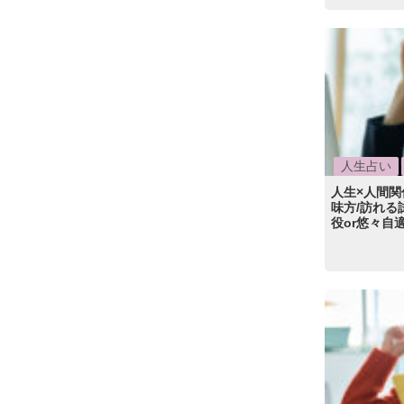
人生占い
人生×人間
味方/訪れ
役or悠々自