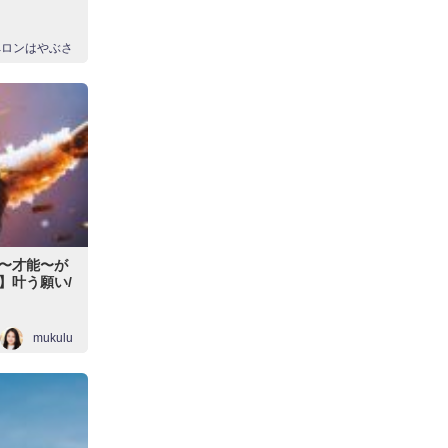
ペロンはやぶさ
〜才能〜が
】叶う願い/
mukulu