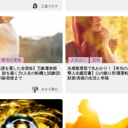
乙葉ウテナ
東洋占星術
人生占い
霊視
生涯を通した全宿命】万象運命術
全感覚透視で丸わかり！【本当の
 財を築く力/人生の転機と試練/訪
華人生鑑定書】心の拠り所/重要転
福/老後まで
財産/老後の生活と幸福
みさと動心