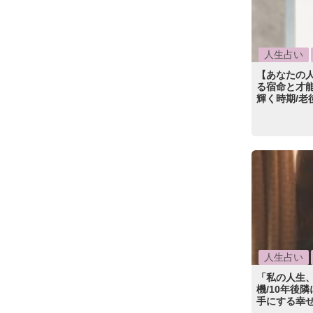
人生占い
【あなたの
る宿命と才能
輝く時期/老
人生占い
「私の人生
機/10年後
手にする幸