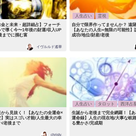
人生占い
霊視
お金と未来・超詳細占】フォーチ
自分で限界作ってませんか？ 遠
で導く今〜1年後の財運/収入UP
【あなたの人生∞無限の可能性】
後までに掴む富
成功/地位/財産/老後
イヴルルド遙華
人生占い
タロット
西洋占
星から見抜く！【あなたの全運命×
生誕から老後まで完全網羅！【あ
定】実はスゴい才能/人生最大の幸
運命録】人生の現在地/大事な岐路
い/老後まで
る豊かさ/完成期
christy.