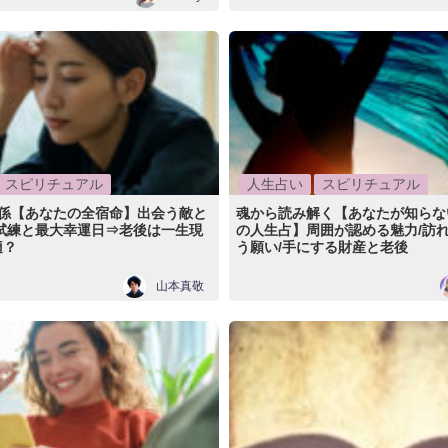
スピリチュアル
人生占い
スピリチュアル
関係【あなたの全宿命】出会う敵と
魂から読み解く【あなたが知らな
る試練と最大幸運日⇒老後は一生現
の人生占】周囲が認める魅力/訪れ
適？
う願い/手にする財産と老後
山本真敬