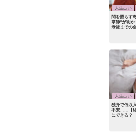
人生占い
闇を照らす
掌師“が明か
老後までの
人生占い
独身で低収
不安……【結
にできる？