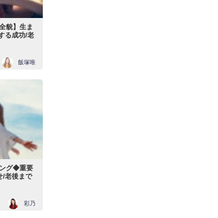
全貌】生ま
する成功/老
飯塚唯
ング◆重要
せ/老後まで
彩乃