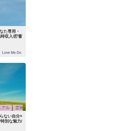
なた専用・
時収入/貯蓄
Love Me Do
ュアル
霊視
らない自分×
特別な魅力/