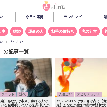
い
今日の運勢
ランキング
仕事
結婚
運命の人
相手の気持ち
恋の行方
占い
人生占い
】の記事一覧
タロット
透視
人生占い
スピリチュアル
鑑定】あなたは本来、稼げる人で
パシンペロンはやぶさが占う【究
いる金運/向いている副業/収入が
定】あなたが生まれ持つ特別な力