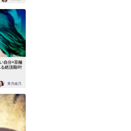
い自分×至極
る絶頂期/叶
章月綾乃