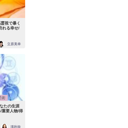
隔霊視で暴く
訪れる幸せ/
立原美幸
星術
なたの生涯
/重要人物/得
瑛利奈