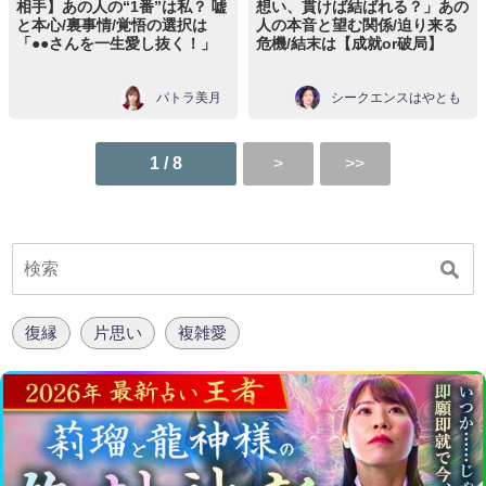
相手】あの人の“1番”は私？ 嘘
想い、貫けば結ばれる？」あの
と本心/裏事情/覚悟の選択は
人の本音と望む関係/迫り来る
「●●さんを一生愛し抜く！」
危機/結末は【成就or破局】
パトラ美月
シークエンスはやとも
1 / 8
復縁
片思い
複雑愛