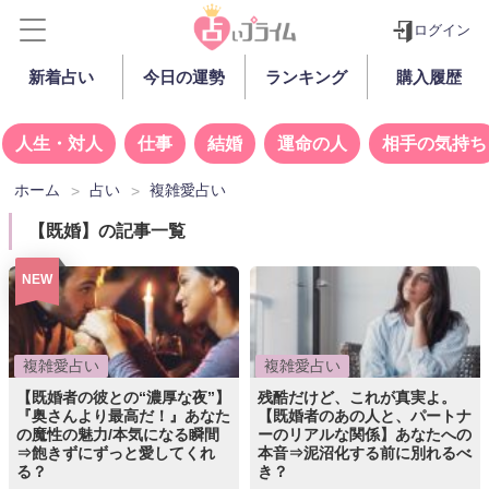
ログイン
新着占い
今日の運勢
ランキング
購入履歴
人生・対人
仕事
結婚
運命の人
相手の気持ち
ホーム
占い
複雑愛占い
【既婚】の記事一覧
NEW
複雑愛占い
複雑愛占い
【既婚者の彼との“濃厚な夜”】
残酷だけど、これが真実よ。
『奥さんより最高だ！』あなた
【既婚者のあの人と、パートナ
の魔性の魅力/本気になる瞬間
ーのリアルな関係】あなたへの
⇒飽きずにずっと愛してくれ
本音⇒泥沼化する前に別れるべ
る？
き？