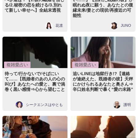
る/2.秘密の恋を続ける/3.別れ
眠れぬ夜に願う、あなたとの復
て新しい幸せへ】全結末透視
縁未来/妻との現状/再接近の可
能性
花凛
JUNO
複雑愛占い
複雑愛占い
待って/行かないで/そばにい
追いLINEは地獄行き!?【連絡
て……【既婚者のあの人の心の
が途絶えた、既婚者の彼】天秤
叫び】あなたへの愛と、裏で渦
にかけられるあなたと奥さん⇒
巻く黒い感情⇒心から望むこと
辛口姓名判断で暴く“愛の末路”
シークエンスはやとも
護明