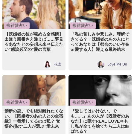
複雑愛占い
複雑愛占い
【既婚者の彼が秘める全感情】
「私の苦しみや悲しみ、理解で
出逢う順番さえ違えば……夢見
きてる？」既婚者のあの人にと
るあなたとの妄想未来⇒伝えた
ってあなたは【都合のいい存在
い“感涙必至の”愛の言葉
or愛する人】迎える最終結末
花凛
Love Me Do
複雑愛占い
複雑愛占い
禁断の恋。でも絶対離れたくな
『愛してはいけない。で
い。【既婚者のあの人との全宿
も……』あの人が【既婚者のあ
縁】一番愛してるのは私？ 覚
なた】に隠すREAL LOVE⇒も
悟必須の“二人が選ぶ”愛未来
し私が全てを捨てたら二人は結
ばれる？