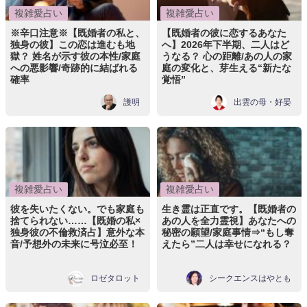
複雑愛占い
複雑愛占い
※辛口注意※【既婚者の私と、
【既婚者の彼に恋するあなた
独身の彼】この恋は進むも地
へ】2026年下半期、二人はど
獄？ 姓名が示す彼の本性/家庭
うなる？ 心の距離/あの人の家
への悪影響/奇跡的に結ばれる
庭の変化と、芽生える“新たな
確率
覚悟”
護明
出雲の母・好晏
複雑愛占い
複雑愛占い
彼を失いたくない。でも家庭も
生き霊は正直です。【既婚者の
捨てられない……【既婚の私×
あの人を全力霊視】あなたへの
独身彼の不倫救済占】意外な本
秘密の願望/家庭事情⇒“もし奪
音/予想外の未来に号泣必至！
えたら”二人は幸せになれる？
ロゼタロット
シークエンスはやとも