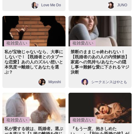
Love Me Do
JUNO
複雑愛占い
複雑愛占い
私が宝物じゃないなら、大事に
禁断のままじゃ終われない！
しないで！【既婚者とのタブー
【既婚者のあの人の内情解放】
な恋愛】あの人のズルい想いと
家庭への気持ち/あなたへの隠
本気度⇒離婚してあなたを選
し事⇒難解な愛に下されるマジ
ぶ？
決断
Miyoshi
シークエンスはやとも
複雑愛占い
複雑愛占い
私が愛する彼は、既婚者。選ぶ
『もう一度、抱きしめた
べき道は？【1.彼の離婚を信じ
い……』【別れた既婚の彼】が