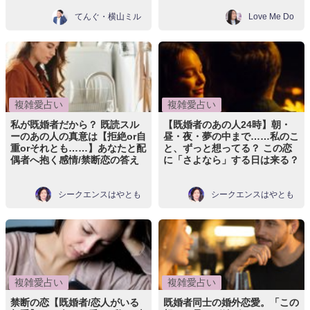
てんぐ・横山ミル
Love Me Do
複雑愛占い
複雑愛占い
私が既婚者だから？ 既読スル
【既婚者のあの人24時】朝・
ーのあの人の真意は【拒絶or自
昼・夜・夢の中まで……私のこ
重orそれとも……】あなたと配
と、ずっと想ってる？ この恋
偶者へ抱く感情/禁断恋の答え
に「さよなら」する日は来る？
シークエンスはやとも
シークエンスはやとも
複雑愛占い
複雑愛占い
禁断の恋【既婚者/恋人がいる
既婚者同士の婚外恋愛。「この