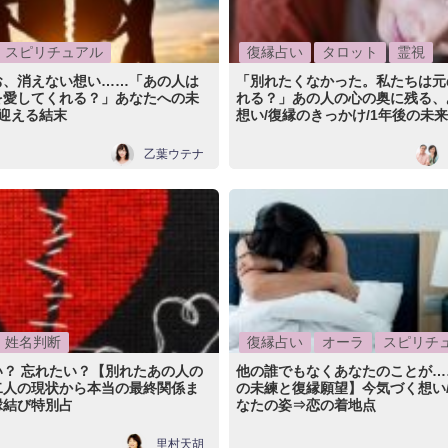
スピリチュアル
復縁占い
タロット
霊視
お、消えない想い……「あの人は
「別れたくなかった。私たちは元
を愛してくれる？」あなたへの未
れる？」あの人の心の奥に残る、
/迎える結末
想い/復縁のきっかけ/1年後の未来
乙葉ウテナ
姓名判断
復縁占い
オーラ
スピリチ
い？ 忘れたい？【別れたあの人の
他の誰でもなくあなたのことが…
二人の現状から本当の最終関係ま
の未練と復縁願望】今気づく想い
縁結び特別占
なたの姿⇒恋の着地点
里村天胡