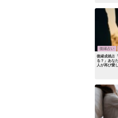
復縁占い
復縁成就占
る？」あなた
人が再び愛