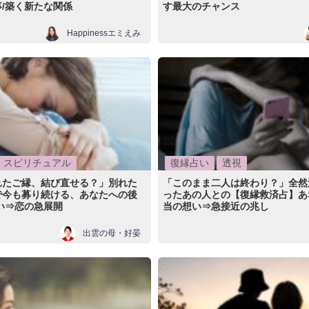
/築く新たな関係
す最大のチャンス
Happinessエミえみ
スピリチュアル
復縁占い
透視
れたご縁、結び直せる？」別れた
「このまま二人は終わり？」全然
で今も募り続ける、あなたへの後
ったあの人との【復縁救済占】あ
い⇒恋の急展開
当の想い⇒急接近の兆し
出雲の母・好晏