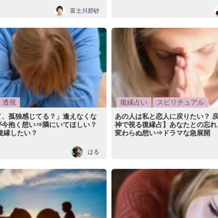
富士川碧砂
透視
復縁占い
スピリチュアル
て、孤独感じてる？」逢えなくな
あの人は私と恋人に戻りたい？ 
が今抱く想い⇒隣にいてほしい？
神で視る復縁占】あなたとの忘れ
復縁したい？
変わらぬ想い⇒ドラマな急展開
はる