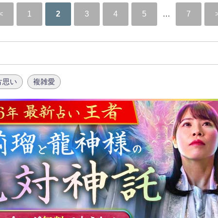
1
2
3
4
5
…
7
片思い
複雑愛