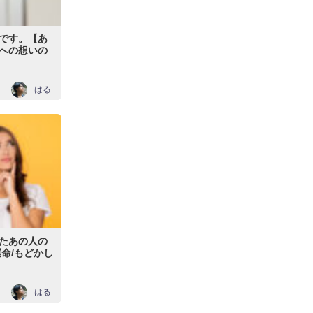
です。【あ
への想いの
はる
たあの人の
命/もどかし
はる