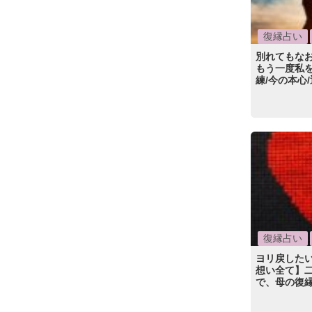
復縁占い
別れてもな
もう一度私
練/今の本心
復縁占い
ヨリ戻した
想い全て】
で、母の復