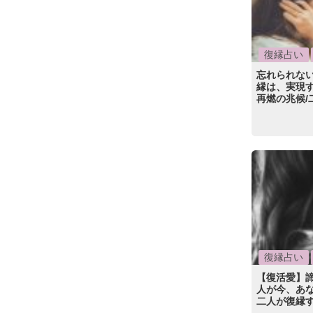
復縁占い
忘れられな
縁は、実現す
再燃の兆候/
復縁占い
【復活愛】
人が今、あな
二人が復縁す