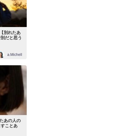
【別れたあ
特別だと思う
a.Michell
たあの人の
出すことあ