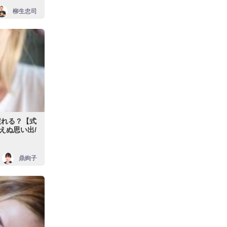
柳生忠司
戻れる？【式
えぬ思い出/
鼎絢子