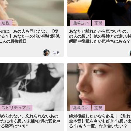
透視
復縁占い
霊視
いのは、あの人も同じだよ。【復
あなたと離れたから気づいたの。
る？】あなたへの想い/望む関係/
の人の想い】他の異性との違い/
二人の最接近日
瞬間⇒復縁したい気持ちはある？
はる
スピリチュアル
復縁占い
霊視
諦められない、忘れられないあの
絶対復縁したいなら必見！【別れ
たに抱く想い/未練/心境の変化⇒
全本音】私を今でも好き？/想い
る確率は“●％”
る？/もう一度、付き合いたい？