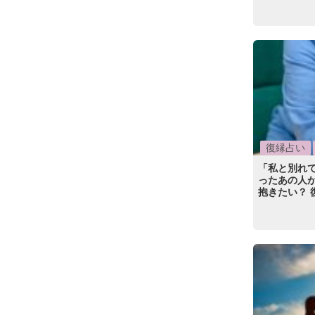
復縁占い
「私と別れ
ったあの人
抱きたい？ 