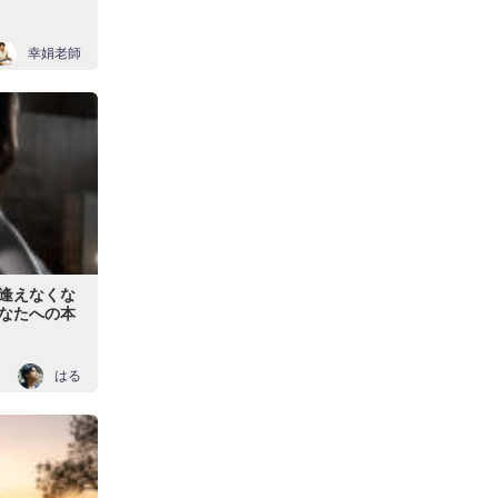
幸娟老師
逢えなくな
なたへの本
はる