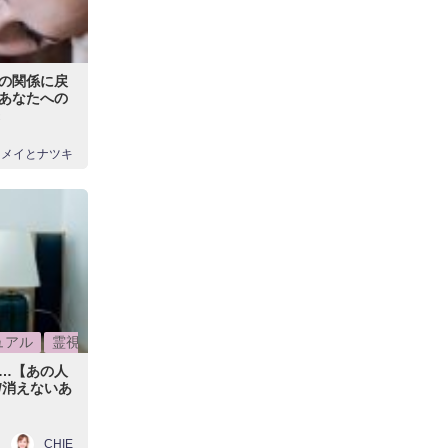
の関係に戻
あなたへの
メイとナツキ
ュアル
霊視
…【あの人
/消えないあ
CHIE