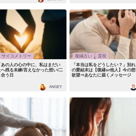
サイコメトリー
復縁占い
霊視
「あの人の心の中に、私はまだい
「本当は私をどうしたい？」別れ
へ残る未練/言えなかった想い/二
の愛結末は【復縁or他人】今の想
し合う日
欲望⇒あなたに届くメッセージ
ANGEY