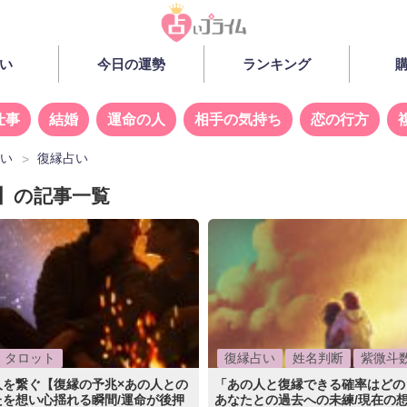
い
今日の運勢
ランキング
仕事
結婚
運命の人
相手の気持ち
恋の行方
占い
復縁占い
】の記事一覧
タロット
復縁占い
姓名判断
紫微斗
人を繋ぐ【復縁の予兆×あの人との
「あの人と復縁できる確率はどの
たを想い心揺れる瞬間/運命が後押
あなたとの過去への未練/現在の想