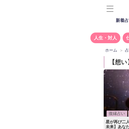
新着占
人生・対人
ホーム
【想い
復縁占い
星が再び二
未来】あな