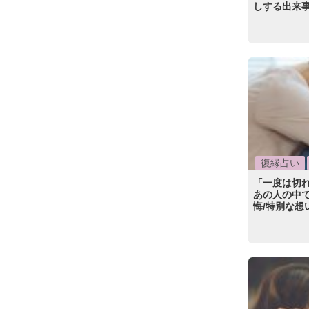
しする出来事
復縁占い
「一度は切
あの人の中
悔/特別な想