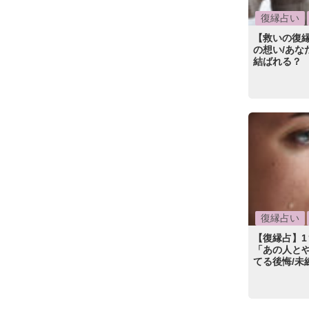
復縁占い
【救いの復
の想い/あな
結ばれる？
復縁占い
【復縁占】
「あの人と
てる後悔/未