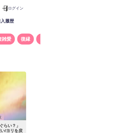
ログイン
購入履歴
複雑愛
復縁
タロット
数
ぐらい？」
い/ヨリを戻