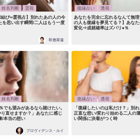
姓名判断
霊視
復縁占い
透視
縁結び∞霊視占】別れたあの人の今
あなたを完全に忘れるなんて無理
たを思い出す瞬間/二人はもう一度
の人も復縁を夢見てる？】あなた
変化⇒成就確率はズバリ●％
即應翠蓮
姓名判断
復縁占い
透視
1％でも望みがあるなら賭けたい。
「復縁したいのは私だけ？」別れ
やり直せますか？」あなたに感じ
正直な想い/変わり始める二人の運
練/本当の想い
い関係に決着がつく時
プロヴィデンス・ルイ