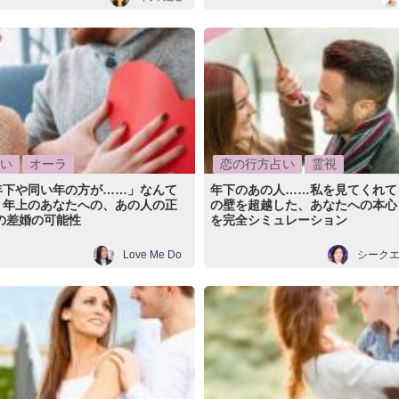
い
オーラ
恋の行方占い
霊視
年下や同い年の方が……」なんて
年下のあの人……私を見てくれて
。年上のあなたへの、あの人の正
の壁を超越した、あなたへの本心
の差婚の可能性
を完全シミュレーション
Love Me Do
シーク