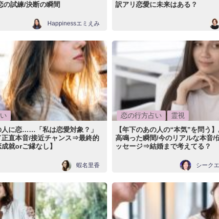
恋の試練/決断の瞬間
訳アリ恋愛に未来はある？
Happinessエミえみ
い
恋の行方占い
霊視
の人に恋……「私は恋愛対象？」
【年下のあの人の“本気”を問う
ド正直本音/接近チャンス⇒最終的
高鳴った瞬間/今のリアルな本音/
成就orご縁なし】
ッセージ⇒結婚まで考えてる？
蝦名里香
シーク