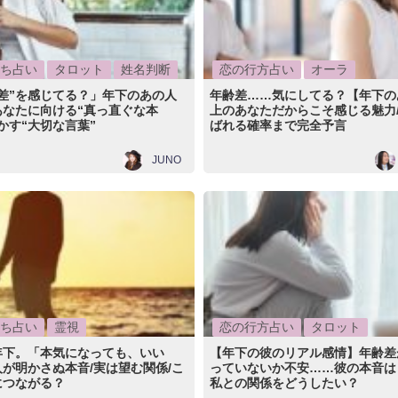
ち占い
タロット
姓名判断
恋の行方占い
オーラ
差”を感じてる？」年下のあの人
年齢差……気にしてる？【年下の
あなたに向ける“真っ直ぐな本
上のあなただからこそ感じる魅力/
かす“大切な言葉”
ばれる確率まで完全予言
JUNO
ち占い
霊視
恋の行方占い
タロット
年下。「本気になっても、いい
【年下の彼のリアル感情】年齢差
が明かさぬ本音/実は望む関係/こ
っていないか不安……彼の本音は
につながる？
私との関係をどうしたい？