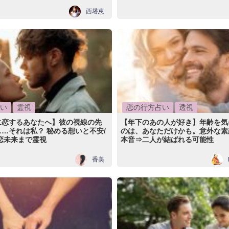
西塔恵
い
霊視
恋の行方占い
透視
に恋するあなたへ】彼の視線の先
【年下のあの人が好き】年齢を気
…それは私？ 秘める想いと不安/
のは、あなただけかも。意外な素
恋未来まで霊視
本音⇒二人が結ばれる可能性
香美