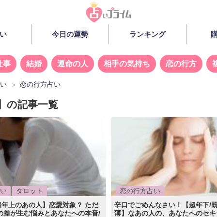
い
今日の運勢
ランキング
仕事
結婚
運命の人
相手の気持ち
恋の行方
占い
恋の行方占い
】の記事一覧
い
タロット
恋の行方占い
超年上のあの人】恋愛対象？ ただ
辛口でごめんなさい！【超年下/既
の差が生む悩みとあなたへの本音/
薄】なあの人の、あなたへのセキ