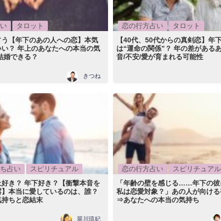
い
タロット
恋の行方占い
タロット
占う【年下のあの人への恋】本気
【40代、50代からの真剣恋】年
いい？ 年上のあなたへの本当の気
は“運命の関係”？ 年の差がある
結婚できる？
音/不安/愛が育まれる可能性
きつね
ち占い
スピリチュアル
恋の行方占い
スピリチュアル
上好き？ 年下好き？【衝撃本音を
「年齢の壁を感じる……年下の彼
露】本当に愛しているのは、誰？
私は恋愛対象？」あの人が向ける
気持ちと恋結末
⇒あなたへの本当の気持ち
翠川琉妃