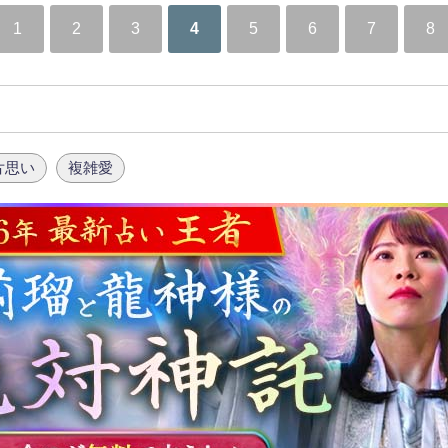
1
2
3
4
5
6
7
8
片思い
複雑愛