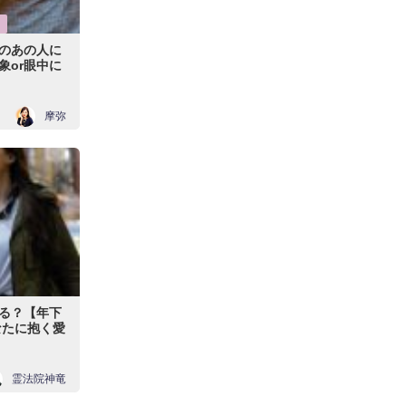
下のあの人に
象or眼中に
摩弥
る？【年下
なたに抱く愛
霊法院神竜