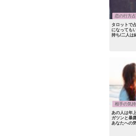
恋の行方占
タロットで
になっても
持ち/二人は
相手の気持
あの人は年
ガツンと暴
あなたへの