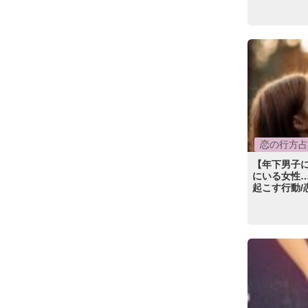
恋の行方占
【年下男子
にいる女性…
起こす行動/