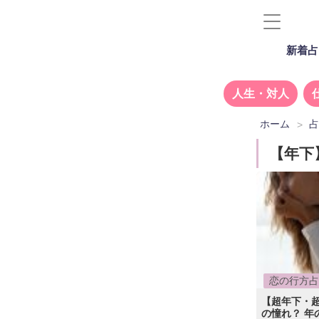
新着占
人生・対人
ホーム
【年下
恋の行方占
【超年下・
の憧れ？ 年