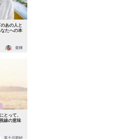
下のあの人と
あなたへの本
亜輝
にとって、
視線の意味
富士川碧砂