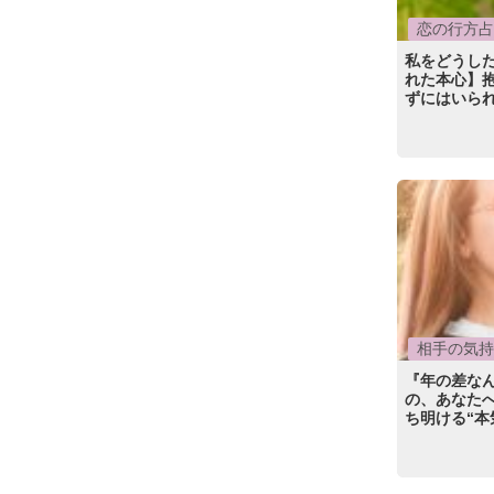
恋の行方占
私をどうし
れた本心】
ずにはいら
相手の気持
『年の差な
の、あなたへ
ち明ける“本