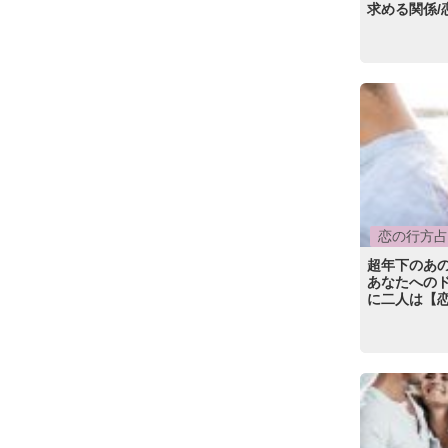
求める関係/
恋の行方占
超年下のあ
あなたへの
に二人は【恋