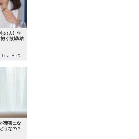
あの人】年
抱く欲望/結
Love Me Do
が障害にな
どうなの？