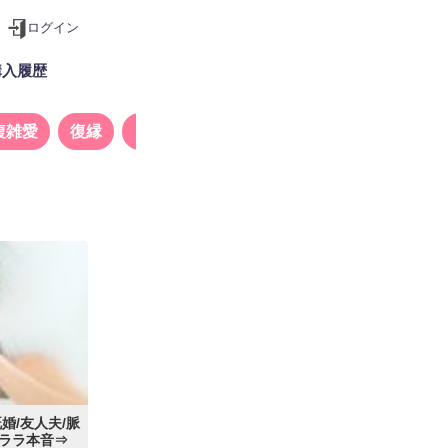
ログイン
購入履歴
複雑愛
復縁
タロット
婚/友人夫/脈
ララ本音⇒