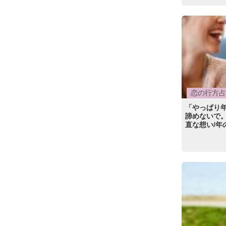
恋の行方占
「やっぱり
諦めないで
直な想い/年