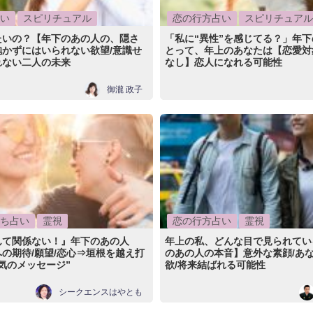
い
スピリチュアル
恋の行方占い
スピリチュアル
たいの？【年下のあの人の、隠さ
「私に“異性”を感じてる？」年
抱かずにはいられない欲望/意識せ
とって、年上のあなたは【恋愛対
れない二人の未来
なし】恋人になれる可能性
御瀧 政子
ち占い
霊視
恋の行方占い
霊視
んて関係ない！』年下のあの人
年上の私、どんな目で見られてい
の期待/願望/恋心⇒垣根を越え打
のあの人の本音】意外な素顔/あ
気のメッセージ”
欲/将来結ばれる可能性
シークエンスはやとも