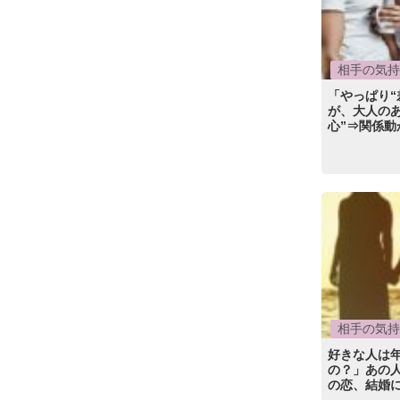
相手の気持
「やっぱり“
が、大人の
心”⇒関係動
相手の気持
好きな人は
の？」あの人
の恋、結婚