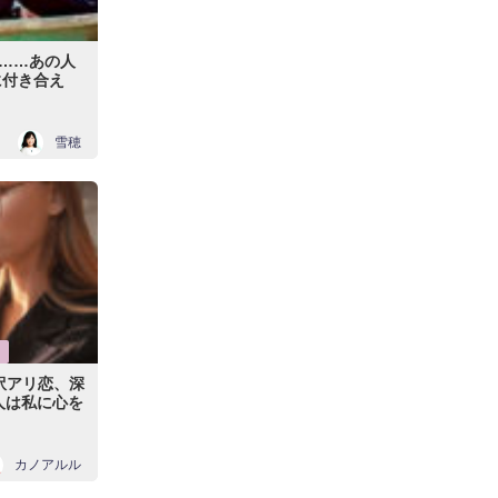
……あの人
に付き合え
雪穂
訳アリ恋、深
人は私に心を
カノアルル