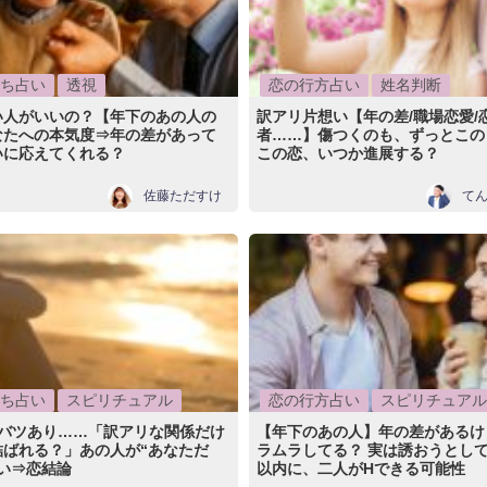
ち占い
透視
恋の行方占い
姓名判断
い人がいいの？【年下のあの人の
訳アリ片想い【年の差/職場恋愛/
なたへの本気度⇒年の差があって
者……】傷つくのも、ずっとこの
いに応えてくれる？
この恋、いつか進展する？
佐藤ただすけ
て
ち占い
スピリチュアル
恋の行方占い
スピリチュアル
/バツあり……「訳アリな関係だけ
【年下のあの人】年の差があるけ
結ばれる？」あの人が“あなただ
ラムラしてる？ 実は誘おうとして
い⇒恋結論
以内に、二人がHできる可能性