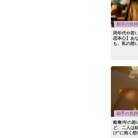
相手の気持
同年代や若
恋本心】あ
も、私の想
相手の気持
略奪/年の差
ど、二人は
け”に抱く想