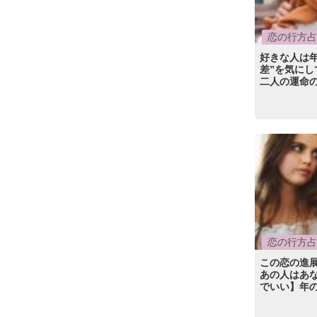
恋の行方占
好きな人は
差”を気に
二人の運命
恋の行方占
この恋の進
あの人はあな
でいい】年