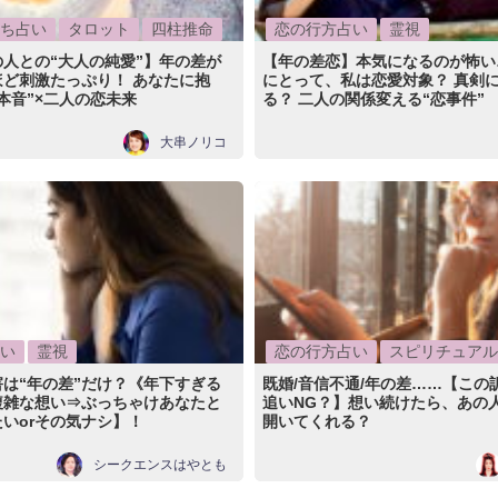
ち占い
タロット
四柱推命
恋の行方占い
霊視
人との“大人の純愛”】年の差が
【年の差恋】本気になるのが怖い
ど刺激たっぷり！ あなたに抱
にとって、私は恋愛対象？ 真剣
本音”×二人の恋未来
る？ 二人の関係変える“恋事件”
大串ノリコ
い
霊視
恋の行方占い
スピリチュアル
は“年の差”だけ？《年下すぎる
既婚/音信不通/年の差……【この
複雑な想い⇒ぶっちゃけあなたと
追いNG？】想い続けたら、あの
いorその気ナシ】！
開いてくれる？
シークエンスはやとも