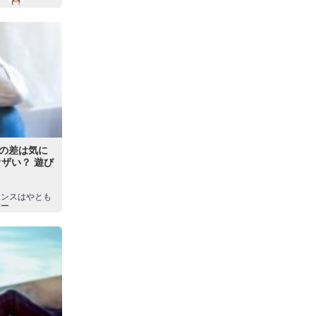
の差は気に
ザい？ 遊び
エンスはやとも
スー