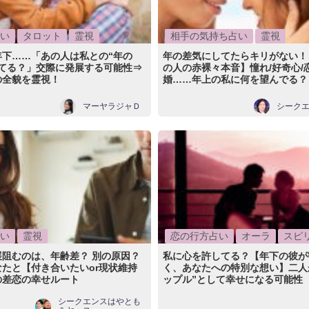
い
タロット
霊視
相手の気持ち占い
霊視
年下……「あの人は私との“年の
年の差気にしてたらキリがない！
してる？」交際に発展する可能性⇒
の人の赤裸々本音】憧れ/好奇心/恋
の全貌を霊視！
婚……年上の私に何を望んでる？
マーヤラジャＤ
シーク
い
霊視
恋の行方占い
オーラ
スピ
展阻むのは、年齢差？ 別の原因？
私に心を許してる？【年下の彼が
たと【付き合いたいor現状維持
く、あなたへの特別な想い】二人
の差恋の幸せルート
ップル”として幸せになる可能性
シークエンスはやとも