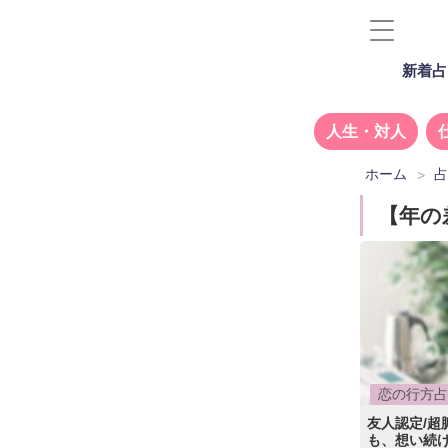
新着占
人生・対人
ホーム
【年の
恋の行方占
友人認定/超
も、想い続