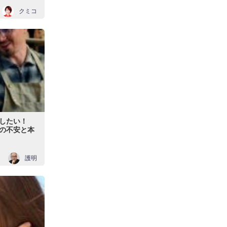
クミコ
したい！
の不安と本
護明