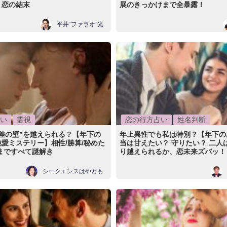
、恋の結末
展のきっかけまで全暴露！
平井“ファラオ”光
い
霊視
恋の行方占い
姓名判断
差の壁”を越えられる？【年下の
年上異性でも私は特別？【年下の
愛ミステリー】相性/勝算/秘めた
当は甘えたい？ 守りたい？ 二人
まですべて謎解き
り越えられるか、恋未来ズバッ！
シークエンスはやとも