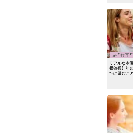
恋の行方占
リアルな本
価値観】年
たに望むこ