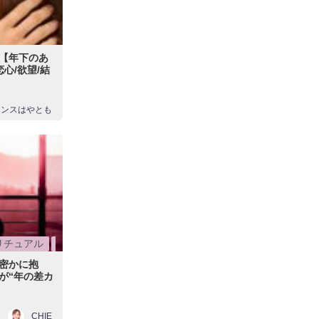
【年下のあ
心/欲望/結
エンスはやとも
リチュアル
霊視
密かに抱
が“年の差カ
CHIE