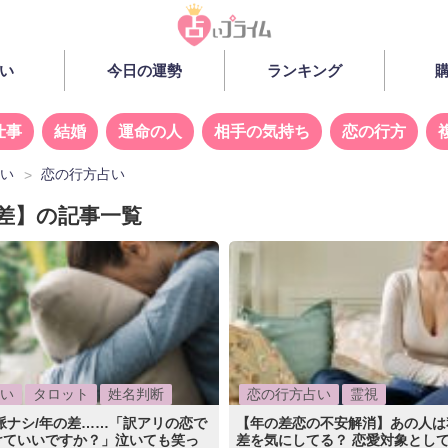
い
今日の運勢
ランキング
仕事
結婚
運命の人
相手の気持ち
恋の行方
占い
恋の行方占い
差】の記事一覧
い
タロット
姓名判断
恋の行方占い
霊視
脈ナシ/年の差……「訳アリの恋で
【年の差恋の不安解消】あの人は
けていいですか？」泣いても笑っ
差を気にしてる？ 恋愛対象として