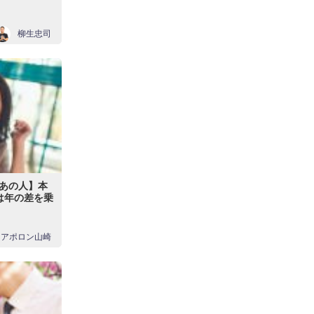
柳生忠司
あの人】本
は年の差を乗
アポロン山崎