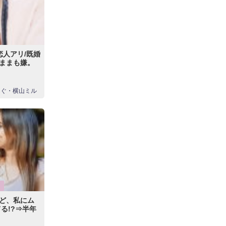
恋人アリ/既婚
ままも嫌。
んぐ・横山ミル
ど、私にム
る!?⇒半年