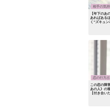
相手の気持
【年下のあの
あればあるほ
く“ズキュン
恋の行方占
この恋の障害
あの人》の
【付き合いた