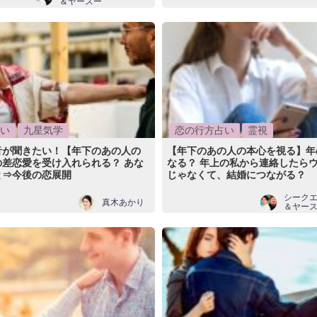
＆ヤースー
い
九星気学
恋の行方占い
霊視
音が聞きたい！【年下のあの人の
【年下のあの人の本心を視る】年
の差恋愛を受け入れられる？ あな
なる？ 年上の私から連絡したらウ
と⇒今後の恋展開
じゃなくて、結婚につながる？
シーク
真木あかり
＆ヤー