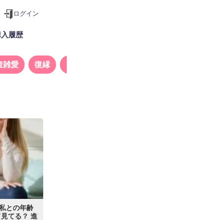
ログイン
購入履歴
複雑愛
復縁
タロット
私との年齢
見てる？ 進