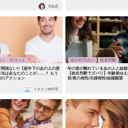
月詠恋
い
タロット
恋の行方占い
姓名判断
関係ない!!【超年下のあの人の意
年の差が離れているあの人と結婚
本当はあなたのことが……？ もう
【姓名判断でズバリ】年齢差ゆえ
恋のアクション
音/夜の相性/夫婦相性/結婚願望
うさとこWHITE