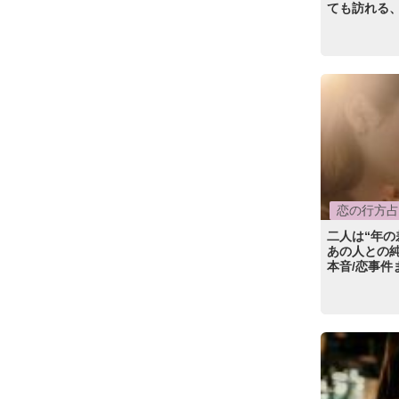
ても訪れる
恋の行方占
二人は“年の
あの人との純
本音/恋事件