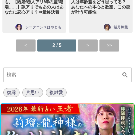
も。【既婚/恋人アリ/年の差/職
人は年齢差をどう思ってる？
場……】訳アリでもあの人はあ
あなたへの本心と欲望、この恋
なたに恋心アリ？⇒最終決着
が叶う可能性
シークエンスはやとも
紫月翔薫
2 / 5
復縁
片思い
複雑愛