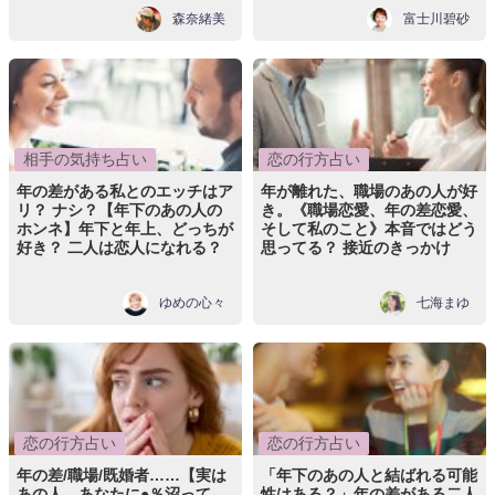
森奈緒美
富士川碧砂
相手の気持ち占い
恋の行方占い
年の差がある私とのエッチはア
年が離れた、職場のあの人が好
リ？ ナシ？【年下のあの人の
き。《職場恋愛、年の差恋愛、
ホンネ】年下と年上、どっちが
そして私のこと》本音ではどう
好き？ 二人は恋人になれる？
思ってる？ 接近のきっかけ
ゆめの心々
七海まゆ
恋の行方占い
恋の行方占い
年の差/職場/既婚者……【実は
「年下のあの人と結ばれる可能
あの人、あなたに●％沼って
性はある？」年の差がある二人