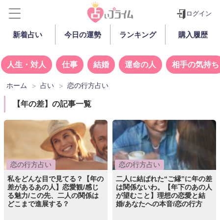
ログイン
新着占い
今日の運勢
ランキング
購入履歴
人生・対人
仕事
結婚
運命の人
相手の気持ち
ホーム
占い
恋の行方占い
【年の差】の記事一覧
恋の行方占い
恋の行方占い
私をどんな目で見てる？【年の
二人に結ばれた“ご縁”に年の差
差があるあの人】恋愛観/感じ
は関係ないわ。【年下のあの人
る魅力/この先、二人の関係は
が望むこと】理想の恋愛と結
どこまで進展する？
婚/あなたへの本音/恋の行方