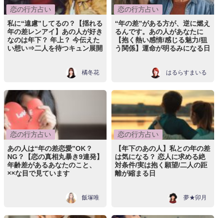
恋の行方占い
恋の行方占い
私に“遠慮”してるの？【揺れる
“年の差”がある方が、逆に燃え
年の差レンアイ】あの人が好き
るんです。あの人があなたに
なのは年下？ 年上？ 今伝えた
【抱く熱い感情/感じる魅力/狙
い想い⇒二人を待つキュン展開
う関係】運命が明るみになる日
橘冬花
はるらすまいる
恋の行方占い
恋の行方占い
あの人は“年の差恋愛”OK？
【年下のあの人】私との年の差
NG？【恋の真相丸暴き9連発】
は気になる？ 恋人に求める絶
年齢差があるあなたのこと、
対条件/実は抱く願望/二人の距
××な目で見ています
離が縮まる日
飯塚唯
夢★卯月