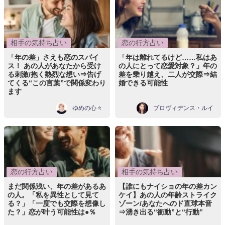
相手の気持ち占い
恋の行方占い
「年の差」さえも恋のスパイ
「年は離れてるけど……私はあ
ス！ あの人があなたから受け
の人にとって恋愛対象？」年の
る刺激/抱く熱烈な想い⇒告げ
差を乗り越え、二人が交際⇒結
てくる“この言葉”で関係変わり
婚できる可能性
ます
ゆめの心々
プロヴィデンス・ルイ
恋の行方占い
相手の気持ち占い
まだ関係浅い、年の差があるあ
【誰にもナイショの年の差カン
の人。「私を異性として見て
ケイ】あの人の年齢ストライク
る？」「一度でも交際を想像し
ゾーン/あなたへのド直球本音
た？」恋が叶う可能性は●％
⇒湧き出る“衝動”と“行動”