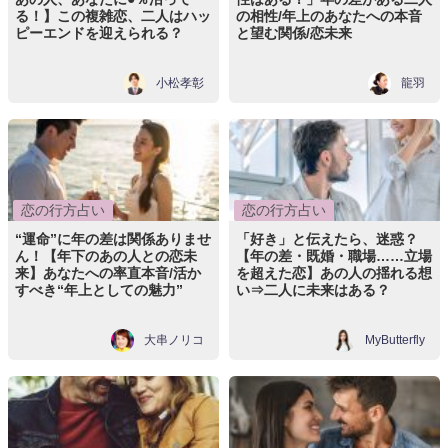
る！】この複雑恋、二人はハッ
の相性/年上のあなたへの本音
ピーエンドを迎えられる？
と望む関係/恋未来
小松孝彰
龍羽
恋の行方占い
恋の行方占い
“運命”に年の差は関係ありませ
「好き」と伝えたら、迷惑？
ん！【年下のあの人との恋未
【年の差・既婚・職場……立場
来】あなたへの率直本音/活か
を超えた恋】あの人の揺れる想
すべき“年上としての魅力”
い⇒二人に未来はある？
大串ノリコ
MyButterfly