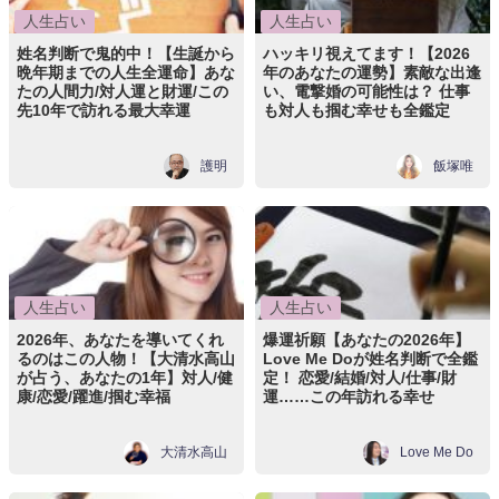
人生占い
人生占い
姓名判断で鬼的中！【生誕から
ハッキリ視えてます！【2026
晩年期までの人生全運命】あな
年のあなたの運勢】素敵な出逢
たの人間力/対人運と財運/この
い、電撃婚の可能性は？ 仕事
先10年で訪れる最大幸運
も対人も掴む幸せも全鑑定
護明
飯塚唯
人生占い
人生占い
2026年、あなたを導いてくれ
爆運祈願【あなたの2026年】
るのはこの人物！【大清水高山
Love Me Doが姓名判断で全鑑
が占う、あなたの1年】対人/健
定！ 恋愛/結婚/対人/仕事/財
康/恋愛/躍進/掴む幸福
運……この年訪れる幸せ
大清水高山
Love Me Do