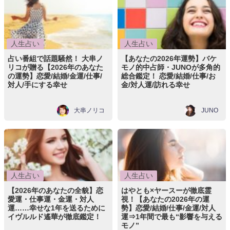
人生占い
人生占い
占い番組で話題騒然！ 大串ノ
【あなたの2026年運勢】バケ
リコが贈る【2026年のあなた
モノ的中占師・JUNOが多角的
の運勢】恋愛/結婚/金運/仕事/
総合鑑定！ 恋愛/結婚/仕事/お
対人/手にする幸せ
金/対人運/訪れる幸せ
大串ノリコ
JUNO
人生占い
人生占い
【2026年のあなたの全貌】恋
はやとも×ヤースーが徹底霊
愛運・仕事運・金運・対人
視！【あなたの2026年の運
運……幸せな1年を送るために
勢】恋愛/結婚/仕事/金運/対人
イヴルルド遙華が徹底鑑定！
運⇒1年間で最も“影響を与える
モノ”