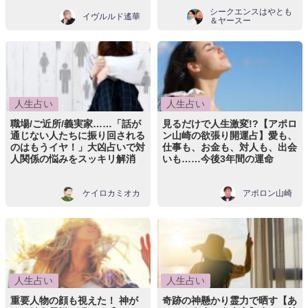
シークエンスはやとも
イヴルルド遙華
＆ヤースー
人生占い
人生占い
職場/ご近所/義実家……「話が
見るだけで人生激変!?【アポロ
通じない人たちに振り回される
ン山崎の欲張り開運占】愛も、
のはもうイヤ！」大凶占いで対
仕事も、お金も、対人も、出会
人関係の悩みをスッキリ解消
いも……今後3年間の運命
ケイロカミオカ
アポロン山崎
人生占い
人生占い
重要人物の顔も視えた！ 神が
奇跡の神懸かり霊力で晒す【あ