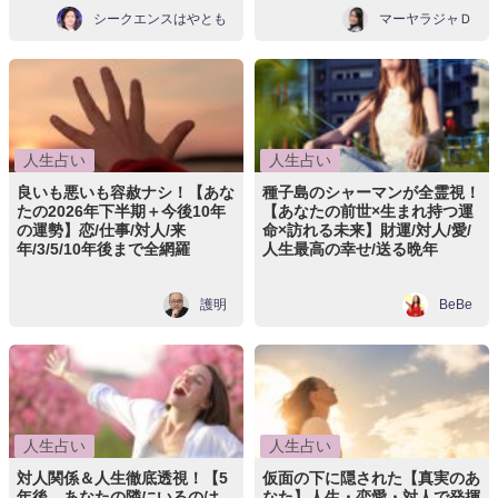
シークエンスはやとも
マーヤラジャＤ
人生占い
人生占い
良いも悪いも容赦ナシ！【あな
種子島のシャーマンが全霊視！
たの2026年下半期＋今後10年
【あなたの前世×生まれ持つ運
の運勢】恋/仕事/対人/来
命×訪れる未来】財運/対人/愛/
年/3/5/10年後まで全網羅
人生最高の幸せ/送る晩年
護明
BeBe
人生占い
人生占い
対人関係＆人生徹底透視！【5
仮面の下に隠された【真実のあ
年後、あなたの隣にいるのは
なた】人生・恋愛・対人で発揮