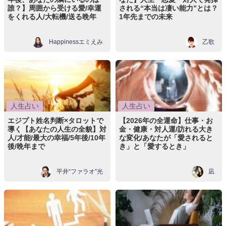
誰？】周囲から受ける愛/幸運
される“本当は凄い能力”とは？
をくれる人/大転機/送る晩年
1年先までの未来
Happinessエミえみ
乙歌
人生占い
人生占い
エジプト姓名判断×タロットで
【2026年の全運命】仕事・お
導く【あなたの人生の全貌】対
金・健康・対人運/訪れる大き
人/才能/最大の幸福/5年後/10年
な変化/あなたが「愛されると
後/晩年まで
き」と「愛するとき」
平井“ファラオ”光
凪