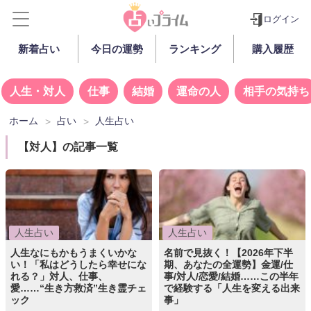
ログイン
新着占い
今日の運勢
ランキング
購入履歴
人生・対人
仕事
結婚
運命の人
相手の気持ち
ホーム
占い
人生占い
【対人】の記事一覧
人生占い
人生占い
人生なにもかもうまくいかな
名前で見抜く！【2026年下半
い！「私はどうしたら幸せにな
期、あなたの全運勢】金運/仕
れる？」対人、仕事、
事/対人/恋愛/結婚……この半年
愛……“生き方救済”生き霊チェ
で経験する「人生を変える出来
ック
事」