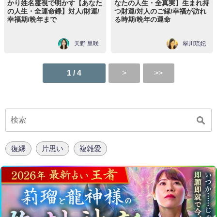
かり姓名霊視で明かす【あなた
なたの人生・全真実】生まれ持
の人生・全運命録】対人/財運/
つ財運/対人のご縁/幸福が訪れ
幸福期/晩年まで
る時期/晩年の運命
天野 里咲
翠川琉妃
1 / 4
復縁
片思い
複雑愛