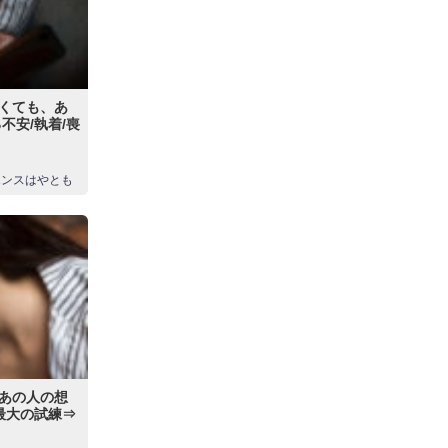
くても、あ
不安/執着/喪
エンスはやとも
あの人の想
最大の試練⇒