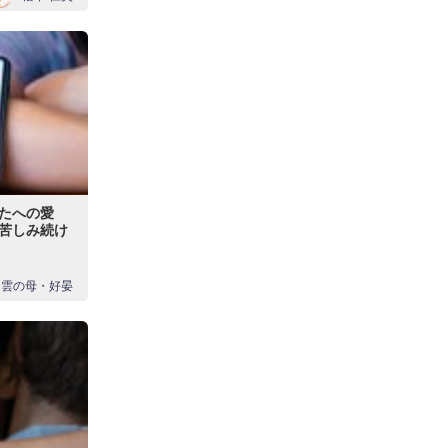
たへの愛
苦しみ続け
？
出雲の母・好晏