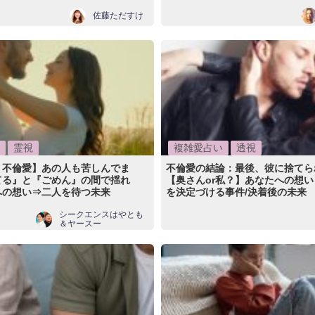
佐藤ただすけ
霊視
複雑愛占い
透視
く不倫愛】あの人も苦しんでま
不倫愛の結論：最後、彼に捨てら
てる』と『ごめん』の間で揺れ
【奥さんor私？】あなたへの想い
への想い⇒二人を待つ未来
を決定づける事件/決着後の未来
シークエンスはやとも
＆ヤースー