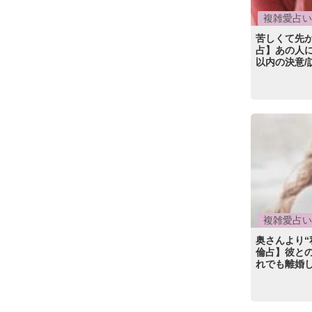
複雑愛占い
苦しくて先
占】あの人に
以内の決意/
複雑愛占い
奥さんより“
倫占】彼との
れでも離婚し