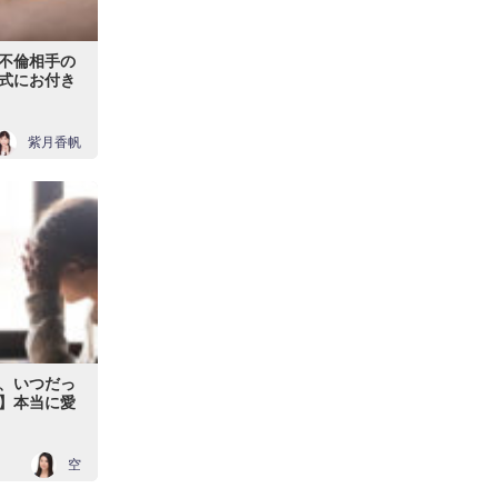
不倫相手の
式にお付き
紫月香帆
、いつだっ
】本当に愛
空