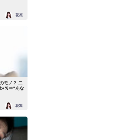
花凛
のモノ？ 二
は●％⇒“あな
花凛