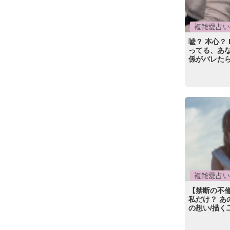
複雑愛占い
嘘？ 本心？
ってる、あ
係がバレた
複雑愛占い
【禁断の不
私だけ？ 
の想い/描く