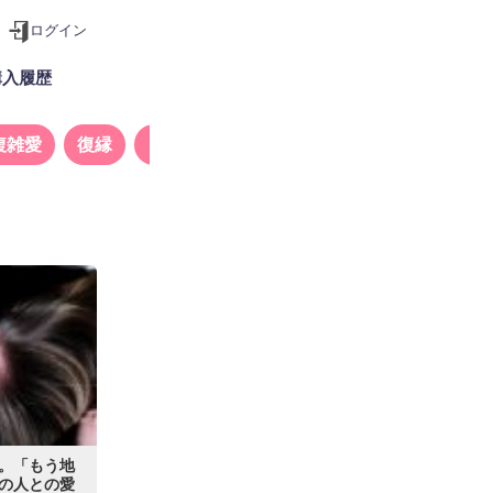
ログイン
購入履歴
複雑愛
復縁
タロット
。「もう地
の人との愛