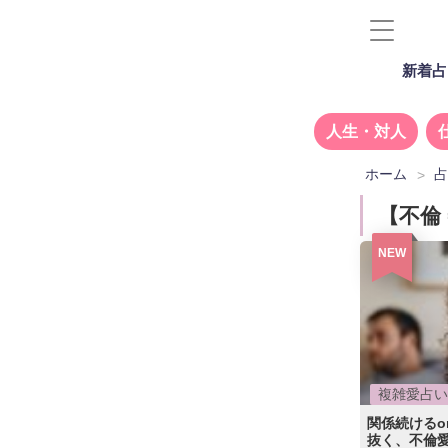
新着占
人生・対人
ホーム
【不倫 
NEW
複雑愛占い
関係続けるo
抜く、不倫