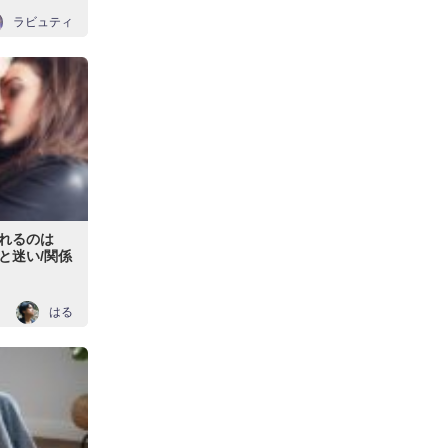
ラビュティ
れるのは
と迷い/関係
はる