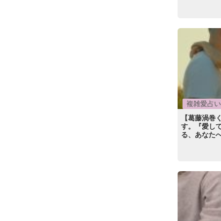
複雑愛占い
【葛藤渦巻
す。『愛し
る、あなた