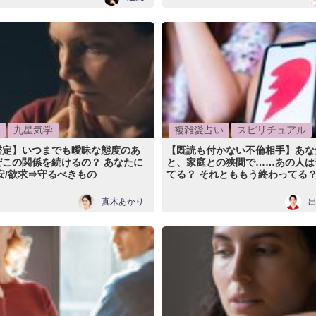
九星気学
複雑愛占い
スピリチュアル
鑑定】いつまでも曖昧な態度のあ
【既読も付かない不倫相手】あな
ぜこの関係を続けるの？ あなたに
と、家庭との狭間で……あの人は
安/欲求⇒守るべきもの
てる？ それとももう終わってる
真木あかり