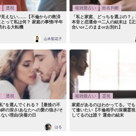
透視
複雑愛占い
姓名判断
が見えない……【不倫からの救済
「私と家庭、どっちを選ぶの？」
とって私は何？ 家庭の事情/半年
本音と恋運命⇒二人の結末は【正
訪れる大転機
合いorこのままorお別れ】
山本梨花子
透視
複雑愛占い
霊視
私”を選んでくれる？【最後の不
家庭があるのはわかってる。でも
絆の深さ/あなたへの愛の強さ/そ
て逢いたい【不倫相手の深層霊視
ない理由/決着の日
してるのは誰？ 運命の結末
はる