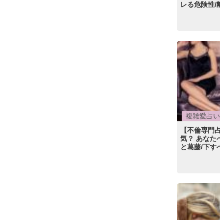
レる危険性/
複雑愛占い
【不倫専門
気？ あなた
と葛藤/下す