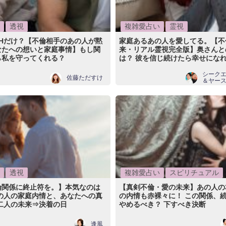
透視
複雑愛占い
霊視
 Hだけ？【不倫相手のあの人が黙
家庭あるあの人を愛してる。【不
なたへの想いと家庭事情】もし関
来・リアル霊視完全版】奥さんと
ら私を守ってくれる？
は？ 彼を信じ続けたら幸せにな
シーク
佐藤ただすけ
＆ヤー
透視
複雑愛占い
スピリチュアル
倫関係に終止符を。】本気なのは
【真剣不倫・愛の未来】あの人の
あの人の家庭内情と、あなたへの真
の内情も赤裸々に！ この関係、
二人の未来⇒決着の日
やめるべき？ 下すべき決断
逢風