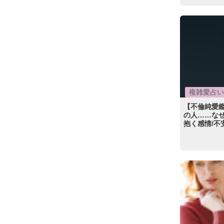
複雑愛占い
【不倫純愛
の人……な
抱く感情/不