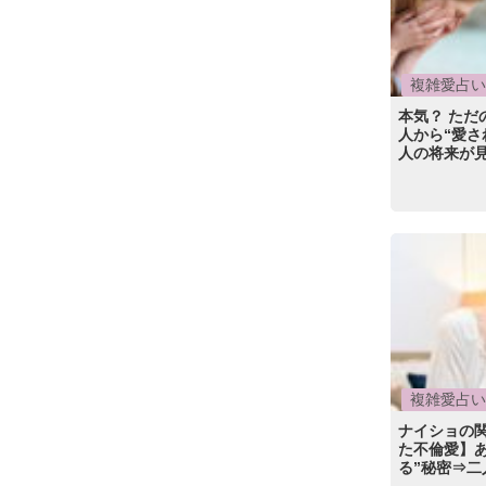
複雑愛占い
本気？ た
人から“愛さ
人の将来が
複雑愛占い
ナイショの
た不倫愛】
る”秘密⇒