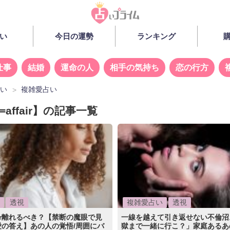
い
今日の運勢
ランキング
仕事
結婚
運命の人
相手の気持ち
恋の行方
占い
複雑愛占い
=affair】の記事一覧
透視
複雑愛占い
透視
r離れるべき？【禁断の魔眼で見
一線を越えて引き返せない不倫沼
愛の答え】あの人の覚悟/周囲にバ
獄まで一緒に行こ？」家庭あるあ