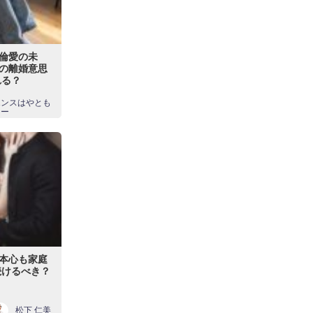
倫愛の未
の離婚意思
れる？
エンスはやとも
スー
本心も家庭
続けるべき？
松下 仁美