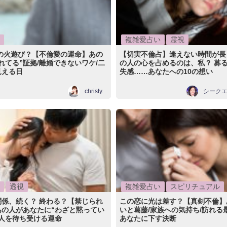
複雑愛占い
霊視
だの火遊び？【不倫愛の運命】あの
【切実不倫占】逢えない時間が長
れてる”証拠/離婚できないワケ/二
の人の心を占めるのは、私？ 募る
見える日
失感……あなたへの10の想い
christy.
シーク
透視
複雑愛占い
スピリチュアル
関係、続く？ 終わる？【禁じられ
この恋に光は差す？【真剣不倫】
あの人があなたに“わざと黙ってい
いと葛藤/家族への気持ち/訪れる
二人を待ち受ける運命
あなたに下す決断