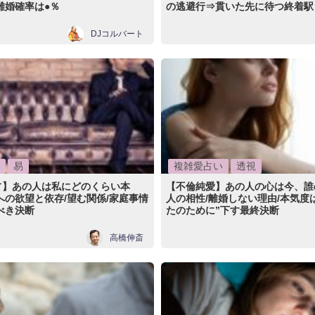
離婚確率は●％
の逃避行⇒貫いた先に待つ終着駅
DJコルバート
易
複雑愛占い
透視
占】あの人は私にどのくらい本
【不倫純愛】あの人の心は今、誰
への欲望と依存/望む関係/家庭事情
人の相性/離婚しない理由/本気度
べき決断
たのために”下す最終決断
高橋伸斎