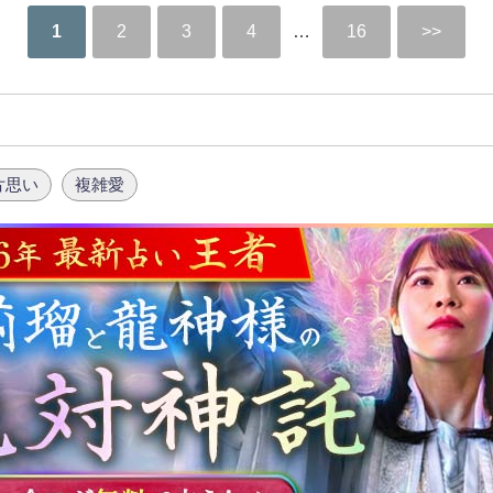
1
2
3
4
…
16
片思い
複雑愛